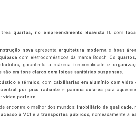
três quartos, no empreendimento
Boavista II
, com
loca
nstrução nova
apresenta
arquitetura moderna
e
boas áre
quipada
com eletrodomésticos da marca Bosch. Os
quartos
mbutidos,
garantindo a máxima funcionalidade
e organizaç
s são em tons claros com
loiças sanitárias suspensas
.
cústico
e
térmico
, com
caixilharias em alumínio com vidro
central por piso radiante
e
painéis solares
para aquecim
e
vídeo porteiro
.
nde encontra o melhor dos mundos:
imobiliário de qualidade
,
o
acesso à VCI
e a
transportes públicos
, nomeadamente a
e