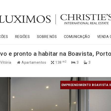
ÇÕES
REGIÕES
SOBRE NÓS
COMUNICAÇÃO
VENDA 
vo e pronto a habitar na Boavista, Port
m2
 Vitória
Apartamentos
138
3
3
EMPREENDIMENTO BOAVISTA II