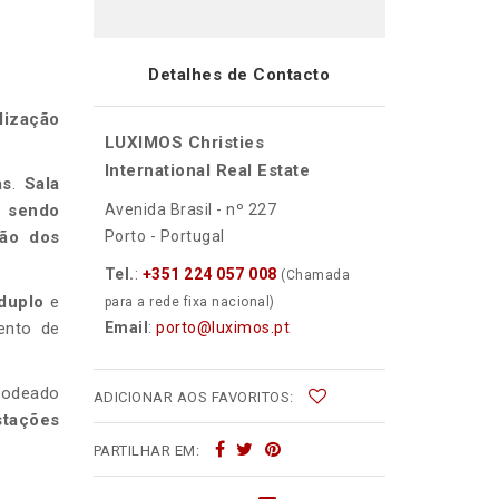
Detalhes de Contacto
lização
LUXIMOS Christies
International Real Estate
as
.
Sala
, sendo
Avenida Brasil - nº 227
ão dos
Porto - Portugal
Tel.
:
+351 224 057 008
(Chamada
 duplo
e
para a rede fixa nacional)
ento de
Email
:
porto@luximos.pt
 rodeado
ADICIONAR AOS FAVORITOS:
stações
PARTILHAR EM: