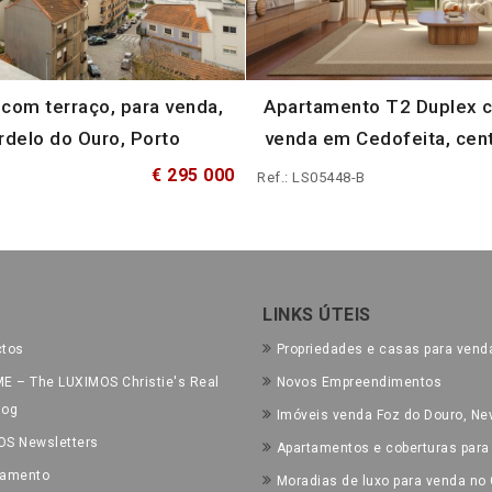
com terraço, para venda,
Apartamento T2 Duplex c
delo do Ouro, Porto
venda em Cedofeita, cen
€ 295 000
Ref.: LS05448-B
LINKS ÚTEIS
ctos
Propriedades e casas para vend
E – The LUXIMOS Christie's Real
Novos Empreendimentos
log
Imóveis venda Foz do Douro, Nev
OS Newsletters
Apartamentos e coberturas para
tamento
Moradias de luxo para venda no 