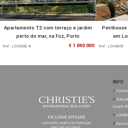
Apartamento T2 com terraço e jardim
Penthouse 
perto do mar, na Foz, Porto
em Lor
€ 1 040 000
Ref.: LS05682-A
Ref.: LS04609
INFO
Conta
SUBLIM
Estate B
LUXIM
Recru