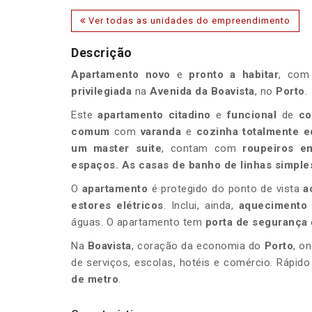
Ver todas as unidades do empreendimento
Descrição
Apartamento novo
e
pronto a habitar
, com
privilegiada
na
Avenida da Boavista
, no
Porto
.
Este
apartamento citadino
e
funcional
de
co
comum
com
varanda
e
cozinha totalmente e
um master suite
, contam com
roupeiros e
espaços.
As
casas de banho
de linhas simple
O
apartamento
é protegido do ponto de vista
a
estores elétricos
. Inclui, ainda,
aquecimento 
águas. O apartamento tem
porta de segurança
Na
Boavista
, coração da economia do
Porto
, o
de serviços, escolas, hotéis e comércio. Rápid
de metro
.