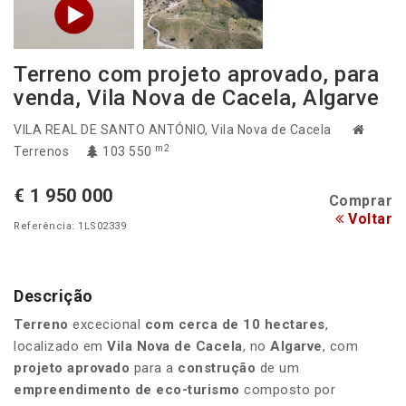
Terreno com projeto aprovado, para
venda, Vila Nova de Cacela, Algarve
VILA REAL DE SANTO ANTÓNIO
, Vila Nova de Cacela
m2
Terrenos
103 550
€ 1 950 000
Comprar
Voltar
Referência: 1LS02339
Descrição
Terreno
excecional
com cerca de 10 hectares
,
localizado em
Vila Nova de Cacela
, no
Algarve
, com
projeto aprovado
para a
construção
de um
empreendimento de eco-turismo
composto por