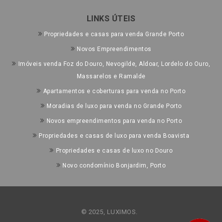
LINKS ÚTEIS
Propriedades e casas para venda Grande Porto
Novos Empreendimentos
Imóveis venda Foz do Douro, Nevogilde, Aldoar, Lordelo do Ouro,
Massarelos e Ramalde
Apartamentos e coberturas para venda no Porto
Moradias de luxo para venda no Grande Porto
Novos empreendimentos para venda no Porto
Propriedades e casas de luxo para venda Boavista
Propriedades e casas de luxo no Douro
Novo condomínio Bonjardim, Porto
© 2025, LUXIMOS.