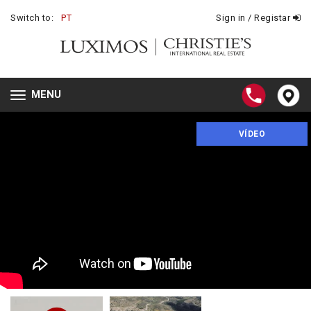
Switch to:
PT
Sign in / Registar
MENU
Toggle
navigation
VÍDEO