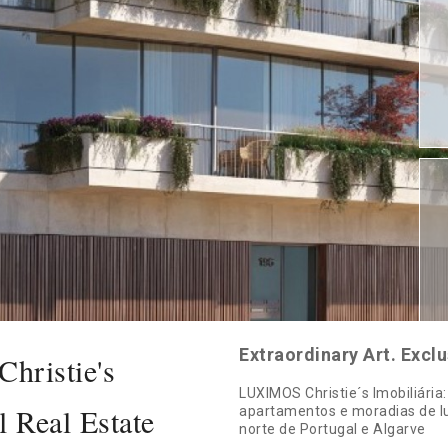
Extraordinary Art. Excl
ristie's
LUXIMOS Christie´s Imobiliária
l Real Estate
apartamentos e moradias de lu
norte de Portugal e Algarve