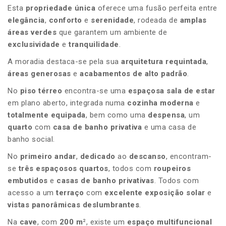
Esta
propriedade única
oferece uma fusão perfeita entre
elegância
,
conforto
e
serenidade
, rodeada de
amplas
áreas verdes
que garantem um ambiente de
exclusividade
e
tranquilidade
.
A moradia destaca-se pela sua
arquitetura requintada
,
áreas generosas
e
acabamentos de alto padrão
.
No
piso térreo
encontra-se uma
espaçosa sala de estar
em plano aberto, integrada numa
cozinha moderna
e
totalmente equipada
, bem como uma
despensa
, um
quarto
com
casa de banho privativa
e uma casa de
banho social.
No
primeiro andar
,
dedicado
ao
descanso
, encontram-
se
três espaçosos quartos
, todos com
roupeiros
embutidos
e
casas de banho privativas
. Todos com
acesso a um
terraço
com
excelente exposição solar
e
vistas
panorâmicas deslumbrantes
.
Na
cave
, com
200 m
², existe um
espaço multifuncional