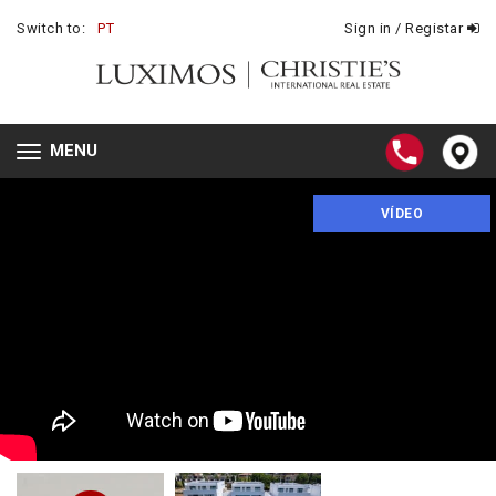
Switch to:
PT
Sign in / Registar
MENU
Toggle
navigation
VÍDEO