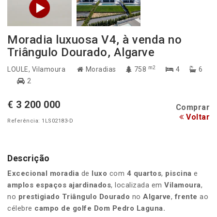
Moradia luxuosa V4, à venda no
Triângulo Dourado, Algarve
m2
LOULE
, Vilamoura
Moradias
758
4
6
2
€ 3 200 000
Comprar
Voltar
Referência: 1LS02183-D
Descrição
Excecional moradia
de
luxo
com
4 quartos
,
piscina
e
amplos espaços
ajardinados
, localizada em
Vilamoura
,
no
prestigiado Triângulo Dourado
no
Algarve
,
frente
ao
célebre
campo de golfe Dom Pedro Laguna.