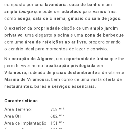
composto por uma
lavandaria
,
casa de banho
e um
amplo
lounge
que pode ser
adaptado
para
vários fins
,
como
adega
,
sala de cinema,
ginásio
ou
sala de jogos
.
O
exterior
da
propriedade
dispõe de um
amplo jardim
privativo
, uma elegante
piscina
e uma
zona de barbecue
com uma
área de refeições ao ar livre
, proporcionando
o cenário ideal para momentos de lazer e convívio.
No
coração do Algarve
, uma
oportunidade única
que lhe
permite viver numa
localização privilegiada
em
Vilamoura
, rodeado de
praias deslumbrantes
, da vibrante
Marina de Vilamoura
, bem como de uma vasta oferta de
restaurantes
,
bares
e
serviços essenciais.
Características
m2
Área Terreno:
758
m2
Área Útil:
602
m2
Área de Implantação:
151