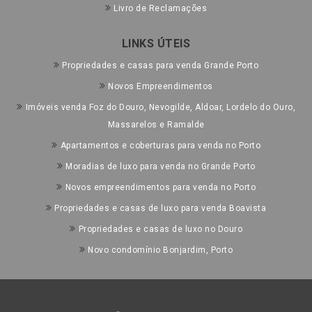
Livro de Reclamações
LINKS ÚTEIS
Propriedades e casas para venda Grande Porto
Novos Empreendimentos
Imóveis venda Foz do Douro, Nevogilde, Aldoar, Lordelo do Ouro,
Massarelos e Ramalde
Apartamentos e coberturas para venda no Porto
Moradias de luxo para venda no Grande Porto
Novos empreendimentos para venda no Porto
Propriedades e casas de luxo para venda Boavista
Propriedades e casas de luxo no Douro
Novo condomínio Bonjardim, Porto