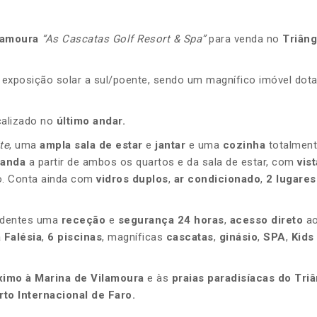
lamoura
“As Cascatas Golf Resort & Spa”
para venda no
Triâng
 exposição solar a sul/poente, sendo um magnífico imóvel dot
calizado no
último andar.
te
, uma
ampla sala de estar
e
jantar
e uma
cozinha
totalmen
randa
a partir de ambos os quartos e da sala de estar, com
vis
. Conta ainda com
vidros duplos
,
ar condicionado
,
2
lugare
identes uma
receção
e
segurança 24 horas
,
acesso direto
a
 Falésia
,
6 piscinas
, magníficas
cascatas
,
ginásio
,
SPA
,
Kids
ximo à Marina de Vilamoura
e às
praias paradisíacas do Tri
to Internacional de Faro.