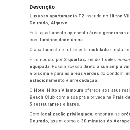
Descrição
Luxuoso apartamento T2
inserido no
Hilton Vi
Dourado,
Algarve
.
Este apartamento apresenta
áreas generosas
e
com
luminosidade única.
O apartamento é totalmente
mobilado
e está lo
É composto por
2 quartos,
sendo 1 deles
en-sui
equipada
. Possui acesso direto à sua
ampla va
a
piscina
e para as
áreas verdes
do condomínio
estacionamento
e
arrecadação
.
O
Hotel Hilton Vilamoura
oferece aos seus res
Beach Club
com a sua praia privada na
Praia da
5 restaurantes
e
bares
.
Com
localização privilegiada,
encontra-se
pró
Dourado
, assim como a
30 minutos do Aeropor