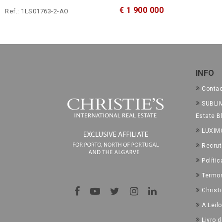
€ 1 900 000
Ref.: 1LS01763-2-AO
INFO
Conta
SUBLIM
Estate B
LUXIM
Recru
Políti
Termo
Christ
A Leilo
Livro 