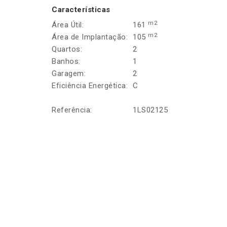
Características
m2
Área Útil:
161
m2
Área de Implantação:
105
Quartos:
2
Banhos:
1
Garagem:
2
Eficiência Energética:
C
Referência:
1LS02125