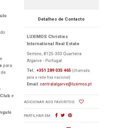
ulo
Detalhes de Contacto
ado
LUXIMOS Christies
International Real Estate
Semino, 8125-303 Quarteira
te
Algarve - Portugal
ta
para
Tel.
:
+351 289 035 465
(Chamada
s
de
para a rede fixa nacional)
Email
:
centralalgarve@luximos.pt
o
 Club
e
ADICIONAR AOS FAVORITOS:
ângulo
PARTILHAR EM: