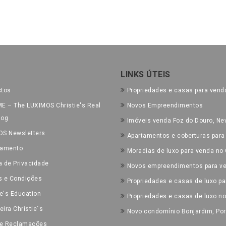
LINKS ÚTEIS
ctos
Propriedades e casas para vend
E – The LUXIMOS Christie's Real
Novos Empreendimentos
log
Imóveis venda Foz do Douro, Nev
OS Newsletters
Apartamentos e coberturas para
tamento
Moradias de luxo para venda no 
ca de Privacidade
Novos empreendimentos para ve
s e Condições
Propriedades e casas de luxo pa
ie's Education
Propriedades e casas de luxo n
eira Christie´s
Novo condomínio Bonjardim, Por
de Reclamações