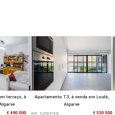
m terraço, à
Apartamento T3, à venda em Loulé,
Algarve
Algarve
€ 490 000
€ 530 000
Ref.: 1LS02379-B