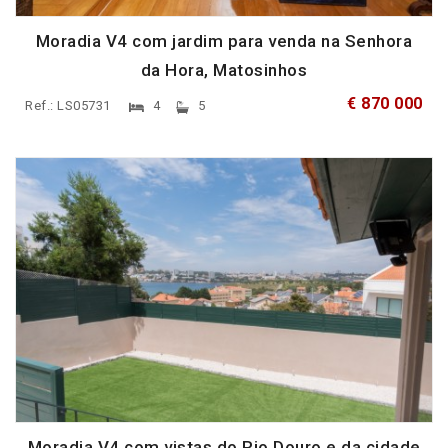
Moradia V4 com jardim para venda na Senhora
da Hora, Matosinhos
€ 870 000
Ref.: LS05731
4
5
Moradia V4 com vistas do Rio Douro e da cidade