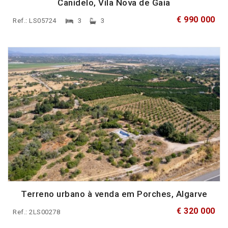
Canidelo, Vila Nova de Gaia
€ 990 000
Ref.: LS05724
3
3
Terreno urbano à venda em Porches, Algarve
€ 320 000
Ref.: 2LS00278