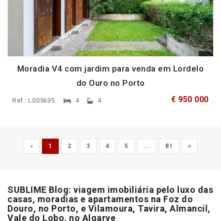
Moradia V4 com jardim para venda em Lordelo
do Ouro no Porto
€ 950 000
Ref.: LS05635
4
4
«
1
2
3
4
5
...
81
»
SUBLIME Blog: viagem imobiliária pelo luxo das
casas, moradias e apartamentos na Foz do
Douro, no Porto, e Vilamoura, Tavira, Almancil,
Vale do Lobo, no Algarve