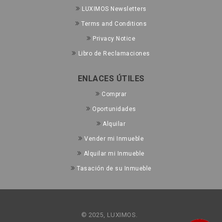
LUXIMOS Newsletters
Terms and Conditions
Privacy Notice
Libro de Reclamaciones
ENLACES ÚTILES
Comprar
Oportunidades
Alquilar
Vender mi Inmueble
Alquilar mi Inmueble
Tasación de su Inmueble
© 2025, LUXIMOS.