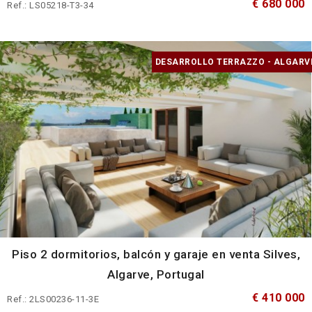
€ 680 000
Ref.: LS05218-T3-34
DESARROLLO TERRAZZO - ALGARV
Piso 2 dormitorios, balcón y garaje en venta Silves,
Algarve, Portugal
€ 410 000
Ref.: 2LS00236-11-3E