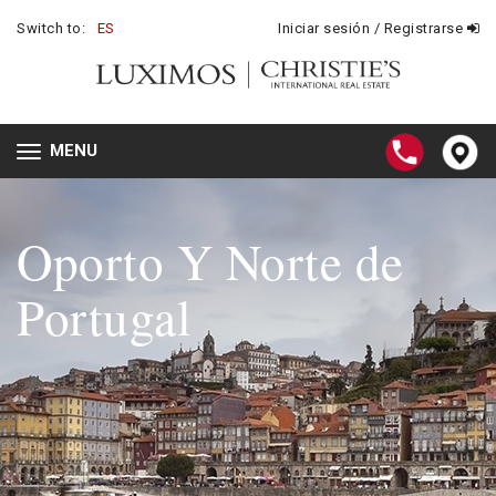
Switch to:
ES
Iniciar sesión / Registrarse
MENU
Toggle
navigation
Oporto Y Norte
de
Portugal