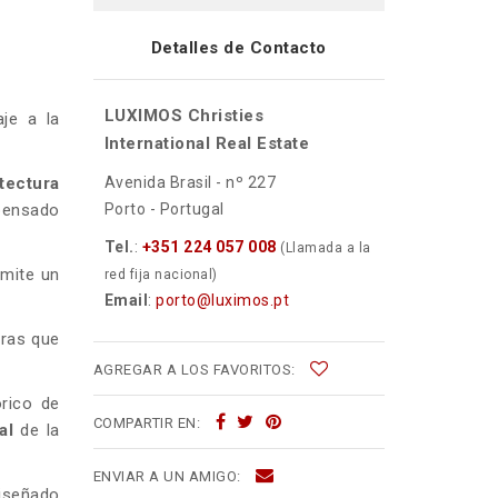
Detalles de Contacto
LUXIMOS Christies
je a la
International Real Estate
Avenida Brasil - nº 227
tectura
Porto - Portugal
pensado
Tel.
:
+351 224 057 008
(Llamada a la
rmite un
red fija nacional)
Email
:
porto@luximos.pt
tras que
AGREGAR A LOS FAVORITOS:
órico de
COMPARTIR EN:
al
de la
ENVIAR A UN AMIGO:
iseñado