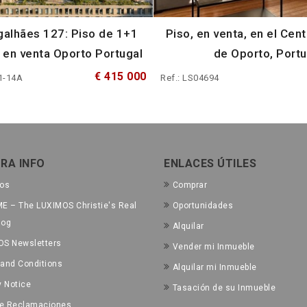
alhães 127: Piso de 1+1
Piso, en venta, en el Cent
 en venta Oporto Portugal
de Oporto, Portu
€ 415 000
1-14A
Ref.: LS04694
RA INFO
ENLACES ÚTILES
tos
Comprar
E – The LUXIMOS Christie's Real
Oportunidades
log
Alquilar
OS Newsletters
Vender mi Inmueble
and Conditions
Alquilar mi Inmueble
y Notice
Tasación de su Inmueble
de Reclamaciones