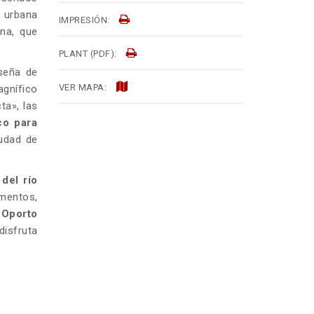
 urbana
IMPRESIÓN:
na, que
PLANT (PDF):
 seña de
VER MAPA:
gnífico
ta», las
co para
iudad de
del río
umentos,
 Oporto
disfruta