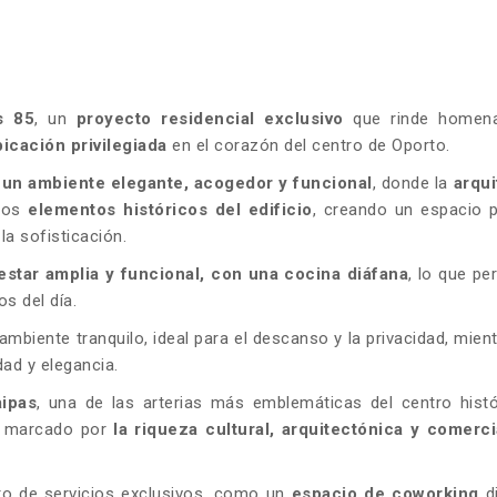
s 85
, un
proyecto
residencial exclusivo
que rinde homena
icación privilegiada
en el corazón del centro de Oporto.
r
un ambiente elegante, acogedor y funcional
, donde la
arqui
 los
elementos históricos del edificio
, creando un espacio 
la sofisticación.
estar amplia y funcional, con una cocina diáfana
, lo que pe
s del día.
mbiente tranquilo, ideal para el descanso y la privacidad, mien
ad y elegancia.
ipas
, una de las arterias más emblemáticas del centro hist
no marcado por
la riqueza cultural, arquitectónica y comerci
o de servicios exclusivos, como un
espacio de coworking
d