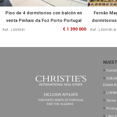
Piso de 4 dormitorios con balcón en
Fernão Mag
venta Pinhais da Foz Porto Portugal
dormitorios
€ 1 390 000
Ref.: LS05541
Ref.: LS05181-B
NUEST
Conta
SUBLIM
Estate B
LUXIM
Terms 
Privac
Libro 