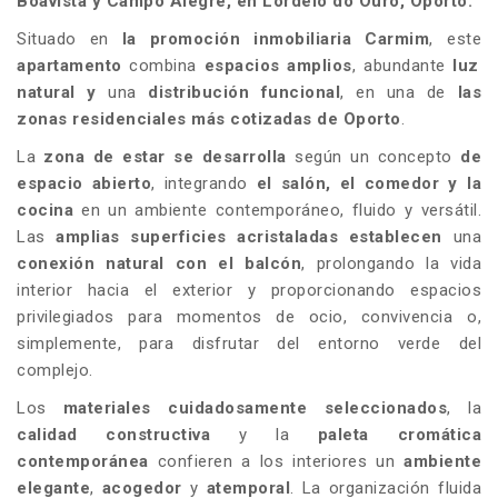
Boavista y Campo Alegre, en Lordelo do Ouro, Oporto.
Situado en
la promoción inmobiliaria
Carmim
, este
apartamento
combina
espacios amplios
, abundante
luz
natural y
una
distribución funcional
, en una de
las
zonas residenciales más cotizadas de Oporto
.
La
zona
de estar
se desarrolla
según un concepto
de
espacio abierto
, integrando
el salón, el comedor y la
cocina
en un ambiente contemporáneo, fluido y versátil.
Las
amplias superficies acristaladas establecen
una
conexión natural con el balcón
, prolongando la vida
interior hacia el exterior y proporcionando espacios
privilegiados para momentos de ocio, convivencia o,
simplemente, para disfrutar del entorno verde del
complejo.
Los
materiales cuidadosamente seleccionados
, la
calidad constructiva
y la
paleta cromática
contemporánea
confieren a los interiores un
ambiente
elegante
,
acogedor
y
atemporal
. La organización fluida