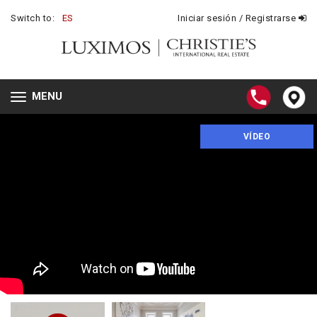
Switch to:
ES
Iniciar sesión / Registrarse
MENU
Toggle
navigation
VÍDEO