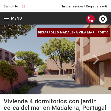
Switch to:
ES
Iniciar sesión / Registrarse
MENU
Toggle
navigation
DESARROLLO MADALENA VILA MAR - PORTO
Vivienda 4 dormitorios con jardín
cerca del mar en Madalena, Portugal