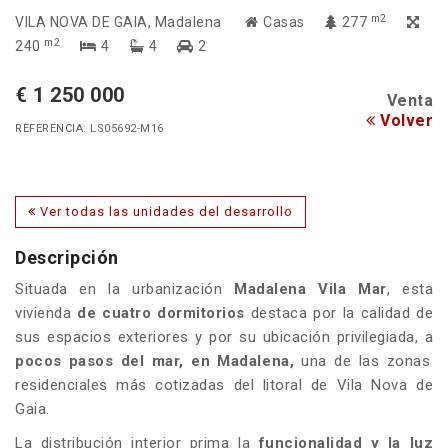
m2
VILA NOVA DE GAIA
, Madalena
Casas
277
m2
240
4
4
2
€ 1 250 000
Venta
Volver
REFERENCIA: LS05692-M16
Ver todas las unidades del desarrollo
Descripción
Situada en la urbanización
Madalena Vila Mar
, esta
vivienda
de cuatro dormitorios
destaca por la calidad de
sus espacios exteriores y por su ubicación privilegiada, a
pocos pasos del mar, en Madalena,
una de las zonas
residenciales más cotizadas del litoral de Vila Nova de
Gaia.
La distribución interior prima la
funcionalidad y la luz