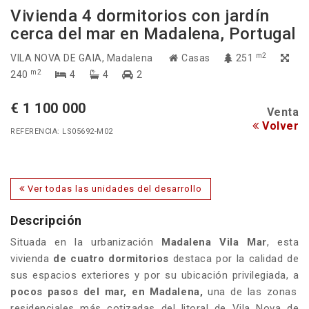
Vivienda 4 dormitorios con jardín
cerca del mar en Madalena, Portugal
m2
VILA NOVA DE GAIA
, Madalena
Casas
251
m2
240
4
4
2
€ 1 100 000
Venta
Volver
REFERENCIA: LS05692-M02
Ver todas las unidades del desarrollo
Descripción
Situada en la urbanización
Madalena Vila Mar
, esta
vivienda
de cuatro dormitorios
destaca por la calidad de
sus espacios exteriores y por su ubicación privilegiada, a
pocos pasos del mar, en Madalena,
una de las zonas
residenciales más cotizadas del litoral de Vila Nova de