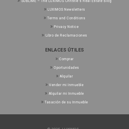
SUBLIME – The LUXIMOS Christie's Real Estate Blog
LUXIMOS Newsletters
Terms and Conditions
Privacy Notice
Libro de Reclamaciones
ENLACES ÚTILES
Comprar
Oportunidades
Alquilar
Vender mi Inmueble
Alquilar mi Inmueble
Tasación de su Inmueble