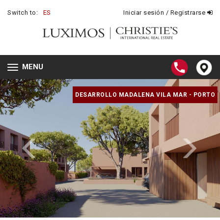
Switch to:
ES
Iniciar sesión / Registrarse
MENU
Toggle
navigation
DESARROLLO MADALENA VILA MAR - PORTO