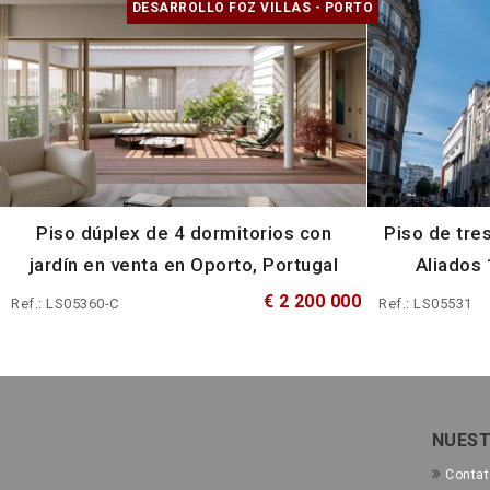
DESARROLLO FOZ VILLAS - PORTO
Piso dúplex de 4 dormitorios con
Piso de tre
jardín en venta en Oporto, Portugal
Aliados 
€ 2 200 000
Ref.: LS05360-C
Ref.: LS05531
NUEST
Conta