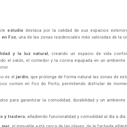
este
estudio
destaca por la calidad de sus espacios exterior
, en Foz
, una de las zonas residenciales más valoradas de la c
lidad y la luz natural
, creando un espacio de vida confor
ando el salón, el comedor y la cocina equipada en un ambiente 
rior.
so es el
jardín
, que prolonga de forma natural las zonas de est
o poco común en Foz do Porto, permitiendo disfrutar de mome
dos para garantizar la comodidad, durabilidad y un ambiente
o y trastero
, añadiendo funcionalidad y comodidad al día a día.
l mar
, el inmueble está cerca de las playas, de la fachada atlánt