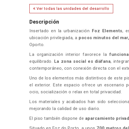
Ver todas las unidades del desarrollo
Descripción
Insertado en la urbanización
Foz Elements
, 
ubicación privilegiada, a
pocos minutos del mar
Oporto.
La organización interior favorece la
funciona
equilibrado.
La zona social es diáfana
, integr
contemporáneo, con conexión directa con el exte
Uno de los elementos más distintivos de este pi
el exterior. Este espacio ofrece un escenari
ocio, socialización o relax en total privacidad.
Los materiales y acabados han sido selecciona
mejorando la calidad de uso diario.
El piso también dispone de
aparcamiento privad
Situado en Foz do Porto, a unos
700 metros de