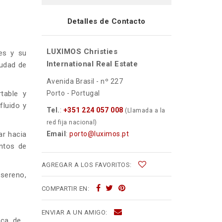
Detalles de Contacto
LUXIMOS Christies
es y su
International Real Estate
iudad de
Avenida Brasil - nº 227
Porto - Portugal
table y
fluido y
Tel.
:
+351 224 057 008
(Llamada a la
red fija nacional)
Email
:
porto@luximos.pt
ar hacia
ntos de
AGREGAR A LOS FAVORITOS:
 sereno,
COMPARTIR EN:
ENVIAR A UN AMIGO:
ica, de