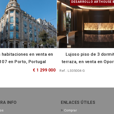
DESARROLLO ARTHOUSE B
s habitaciones en venta en
Lujoso piso de 3 dormi
107 en Porto, Portugal
terraza, en venta en Opor
€ 1 299 000
Ref.: LS05004-G
RA INFO
ENLACES ÚTILES
tos
Comprar