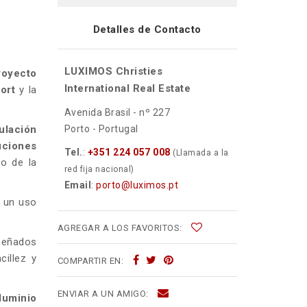
Detalles de Contacto
LUXIMOS Christies
royecto
International Real Estate
ort
y la
Avenida Brasil - nº 227
Porto - Portugal
ulación
uciones
Tel.
:
+351 224 057 008
(Llamada a la
o de la
red fija nacional)
Email
:
porto@luximos.pt
e un uso
AGREGAR A LOS FAVORITOS:
señados
cillez y
COMPARTIR EN:
ENVIAR A UN AMIGO:
luminio