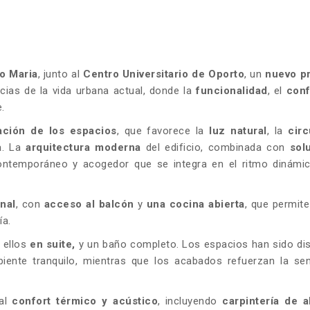
io Maria
, junto al
Centro Universitario de Oporto
, un
nuevo p
cias de la vida urbana actual, donde la
funcionalidad
, el
conf
.
zación de los espacios
, que favorece la
luz natural
, la
circ
a
. La
arquitectura moderna
del edificio, combinada con
sol
ontemporáneo y acogedor que se integra en el ritmo dinámic
nal
, con
acceso al balcón
y
una cocina abierta
, que permit
ía.
e ellos
en suite,
y un baño completo. Los espacios han sido di
iente tranquilo, mientras que los acabados refuerzan la sen
 al
confort térmico y acústico
, incluyendo
carpintería de a