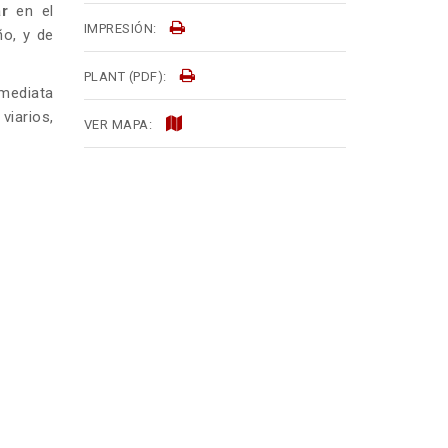
ar
en el
IMPRESIÓN:
ño, y de
PLANT (PDF):
nmediata
viarios,
VER MAPA: