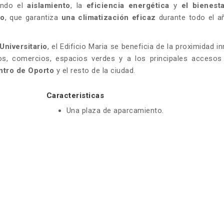
zando el
aislamiento
, la
eficiencia energética
y
el bienest
do
, que garantiza
una climatización eficaz
durante todo el a
Universitario
, el Edificio Maria se beneficia de la proximidad i
os, comercios, espacios verdes y a los principales accesos 
ntro de Oporto
y el resto de la ciudad.
Caracteristicas
Una plaza de aparcamiento.