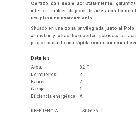
Cortizo con doble acristalamiento
, garanti
interior. También dispone de
aire acondiciona
una
plaza de aparcamiento
.
Situado en una
zona privilegiada junto al Polo 
al
metro
y otros transportes públicos, servici
proporcionando una
rápida conexión con el ce
Detalles
m2
Área:
82
Dormitorios:
2
Baños:
2
Garaje:
1
Eficiencia energética:
A
REFERENCIA:
LS05675-T