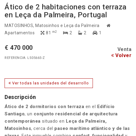
Ático de 2 habitaciones con terraza
en Leça da Palmeira, Portugal
MATOSINHOS
, Matosinhos e Leça da Palmeira
m2
Apartamentos
81
2
2
1
€ 470 000
Venta
Volver
REFERENCIA: LS05665-Z
Ver todas las unidades del desarrollo
Descripción
Ático de 2 dormitorios con terraza
en el
Edifício
Santiago
, un
conjunto residencial de
arquitectura
contemporánea
situado en
Leça da Palmeira,
Matosinhos
, cerca del
paseo marítimo atlántico y de las
playas
. Este inmueble combina
confort
,
funcionalidad
y