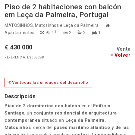
Piso de 2 habitaciones con balcón
em Leça da Palmeira, Portugal
MATOSINHOS
, Matosinhos e Leça da Palmeira
m2
Apartamentos
95
2
2
1
€ 430 000
Venta
Volver
REFERENCIA: LS05665-K
Ver todas las unidades del desarrollo
Descripción
Piso de 2 dormitorios con balcón
en el
Edifício
Santiago
, un
conjunto residencial de
arquitectura
contemporánea
situado en
Leça da Palmeira,
Matosinhos
, cerca del
paseo marítimo atlántico y de las
playas
. Este inmueble combina
confort
,
funcionalidad
y