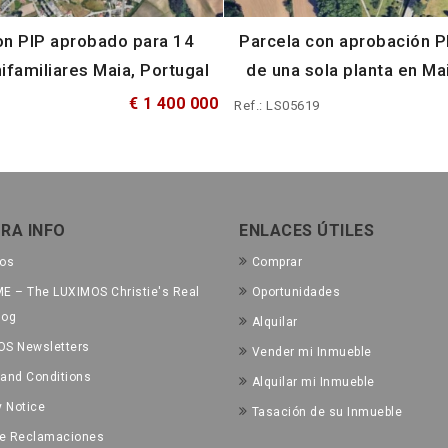
on PIP aprobado para 14
Parcela con aprobación P
ifamiliares Maia, Portugal
de una sola planta en Ma
€ 1 400 000
Ref.: LS05619
RA INFO
ENLACES ÚTILES
tos
Comprar
E – The LUXIMOS Christie's Real
Oportunidades
log
Alquilar
OS Newsletters
Vender mi Inmueble
and Conditions
Alquilar mi Inmueble
y Notice
Tasación de su Inmueble
de Reclamaciones