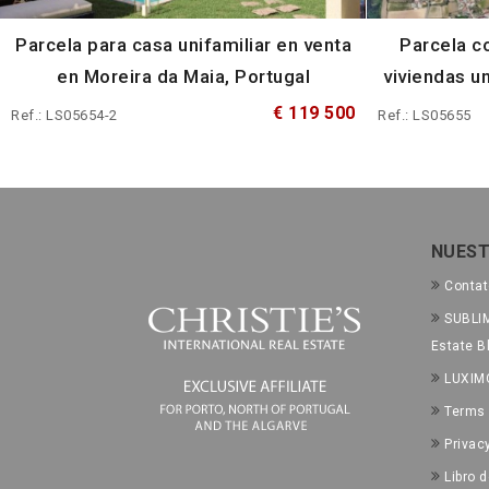
Parcela para casa unifamiliar en venta
Parcela c
en Moreira da Maia, Portugal
viviendas un
€ 119 500
Ref.: LS05654-2
Ref.: LS05655
NUEST
Conta
SUBLIM
Estate B
LUXIM
Terms 
Privac
Libro 