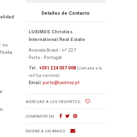
Detalles de Contacto
alidad
LUXIMOS Christies
International Real Estate
r su
Avenida Brasil - nº 227
fluida
Porto - Portugal
Tel.
:
+351 224 057 008
(Llamada a la
red fija nacional)
Email
:
porto@luximos.pt
a
AGREGAR A LOS FAVORITOS:
o;
COMPARTIR EN:
ENVIAR A UN AMIGO: