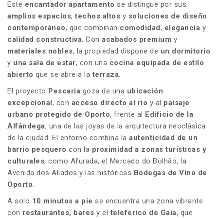
Este
encantador apartamento
se distingue por sus
amplios espacios
,
techos altos
y
soluciones de diseño
contemporáneo
, que combinan
comodidad
,
elegancia
y
calidad constructiva
. Con
acabados premium
y
materiales nobles
, la propiedad dispone de
un dormitorio
y
una sala de estar
, con una
cocina equipada de estilo
abierto
que se abre a la
terraza
.
El proyecto
Pescaria
goza de una
ubicación
excepcional
, con
acceso directo al río
y al
paisaje
urbano protegido de Oporto
, frente al
Edificio de la
Alfândega
, una de las joyas de la arquitectura neoclásica
de la ciudad. El entorno combina la
autenticidad de un
barrio pesquero
con la
proximidad a zonas turísticas y
culturales
, como Afurada, el Mercado do Bolhão, la
Avenida dos Aliados y las históricas
Bodegas de Vino de
Oporto
.
A solo
10 minutos a pie
se encuentra una zona vibrante
con
restaurantes, bares
y el
teleférico de Gaia
, que