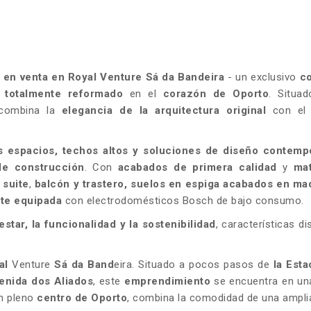
,
en venta en Royal Venture Sá da Bandeira
- un exclusivo
c
o totalmente reformado
en el
corazón de Oporto
. Situa
 combina la
elegancia de la arquitectura original
con e
s espacios, techos altos y soluciones de diseño contem
de construcción
. Con
acabados de primera calidad
y
mat
 suite
,
balcón y trastero,
suelos en espiga acabados en ma
nte equipada
con electrodomésticos Bosch de bajo consumo.
estar, la funcionalidad y la sostenibilidad
, características di
al
Venture
Sá da Band
eira. Situado a pocos pasos de
la Esta
enida dos Aliados
, este
emprendimiento
se encuentra en un
En pleno
centro de Oporto
, combina la comodidad de una ampli