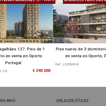
 FERNÃO MAGALHÃES 127 - PORTO
DESARROLLO PAULO DIAS N
galhães 127: Piso de 1
Piso nuevo de 3 dormitori
rio en venta en Oporto
en venta en Oporto, 
Portugal
Ref.: LS05363-B
€ 390 000
1-17E
RA INFO
ENLACES ÚTILES