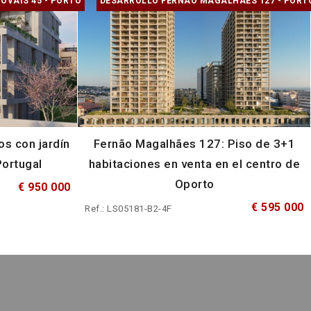
OVAIS 45 - PORTO
DESARROLLO FERNÃO MAGALHÃES 127 - PORT
os con jardín
Fernão Magalhães 127: Piso de 3+1
Portugal
habitaciones en venta en el centro de
Oporto
€ 950 000
€ 595 000
Ref.: LS05181-B2-4F