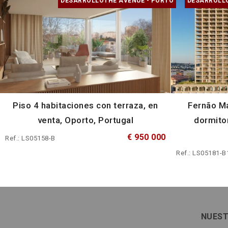
DESARROLLOTHE AVENUE - PORTO
DESARROLLO
Piso 4 habitaciones con terraza, en
Fernão Ma
venta, Oporto, Portugal
dormito
€ 950 000
Ref.: LS05158-B
Ref.: LS05181-B
NUEST