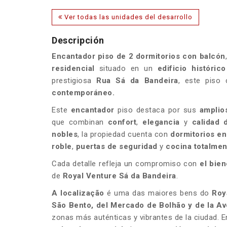
Ver todas las unidades del desarrollo
Descripción
Encantador piso de 2 dormitorios con balcón
residencial
situado en un
edificio históric
prestigiosa
Rua Sá da Bandeira
, este piso
contemporáneo.
Este
encantador
piso destaca por sus
amplio
que combinan
confort
,
elegancia
y
calidad 
nobles
, la propiedad cuenta con
dormitorios en
roble
,
puertas de seguridad
y
cocina totalme
Cada detalle refleja un compromiso con
el bien
de
Royal Venture Sá da Bandeira
.
A localização
é uma das maiores bens do
Roy
São Bento, del Mercado de Bolhão y de la Av
zonas más auténticas y vibrantes de la ciudad. 