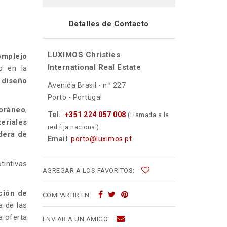
Detalles de Contacto
LUXIMOS Christies
omplejo
International Real Estate
do en la
l
diseño
Avenida Brasil - nº 227
Porto - Portugal
poráneo
,
Tel.
:
+351 224 057 008
(Llamada a la
eriales
red fija nacional)
dera de
Email
:
porto@luximos.pt
stintivas
AGREGAR A LOS FAVORITOS:
ción de
COMPARTIR EN:
a de las
a oferta
ENVIAR A UN AMIGO: