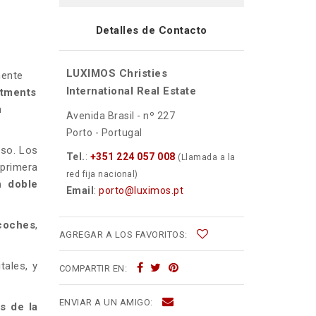
Detalles de Contacto
LUXIMOS Christies
mente
International Real Estate
rtments
n
Avenida Brasil - nº 227
Porto - Portugal
oso. Los
Tel.
:
+351 224 057 008
(Llamada a la
 primera
red fija nacional)
n doble
Email
:
porto@luximos.pt
coches
,
AGREGAR A LOS FAVORITOS:
tales, y
COMPARTIR EN:
ENVIAR A UN AMIGO:
s de la