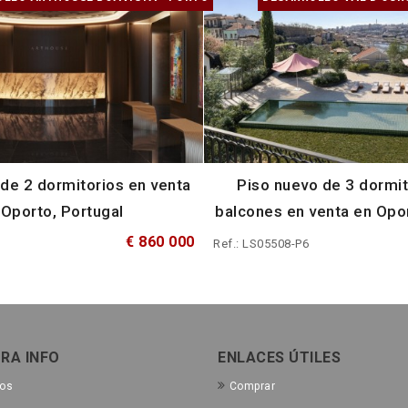
 de 2 dormitorios en venta
Piso nuevo de 3 dormit
 Oporto, Portugal
balcones en venta en Opor
€ 860 000
Ref.: LS05508-P6
RA INFO
ENLACES ÚTILES
tos
Comprar