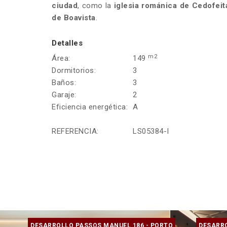
ciudad
, como la
iglesia románica de Cedofeit
de Boavista
.
Detalles
m2
Área:
149
Dormitorios:
3
Baños:
3
Garaje:
2
Eficiencia energética:
A
REFERENCIA:
LS05384-I
DESARROLLO PASSOS MANUEL 186 - PORTO
DESARRO