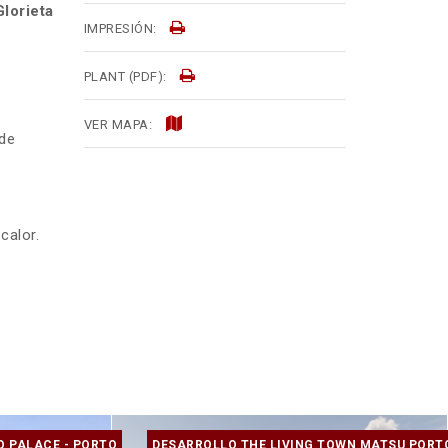
Glorieta
IMPRESIÓN:
PLANT (PDF):
VER MAPA:
 de
calor.
O PALACE - PORTO
DESARROLLO THE LIVING TOWN MATSU PORT