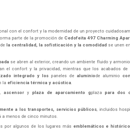
ional con el confort y la modernidad de un proyecto cuidadosa
orma parte de la promoción de
Cedofeita 497 Charming Apa
onde
la centralidad, la sofisticación y la comodidad
se unen e
pada
se abren al exterior, creando un ambiente fluido y armoni
an el confort y la privacidad, mientras que los acabados de
lizado
integrado y los
paneles de
aluminio
de aluminio
co
n la
eficiencia térmica y acústica
.
o, ascensor
y
plaza de aparcamiento
g
plaza
para dos 
mente a los transportes, servicios públicos
, incluidos hospi
 a menos de cinco minutos.
os por algunos de los lugares más
emblemáticos e histórico