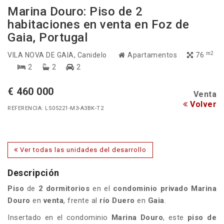
Marina Douro: Piso de 2
habitaciones en venta en Foz de
Gaia, Portugal
m2
VILA NOVA DE GAIA
, Canidelo
Apartamentos
76
2
2
2
€ 460 000
Venta
Volver
REFERENCIA: LS05221-M3-A3BK-T2
Ver todas las unidades del desarrollo
Descripción
Piso
de
2 dormitorios
en el
condominio privado
Marina
Douro
en
venta
, frente al
río Duero
en
Gaia
.
Insertado en el condominio
Marina Douro
, este
piso de