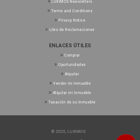
LUXIMOS Newsletters
Terms and Conditions
Privacy Notice
Libro de Reclamaciones
ENLACES ÚTILES
Comprar
Oportunidades
Alquilar
Vender mi Inmueble
Alquilar mi Inmueble
Tasación de su Inmueble
© 2025, LUXIMOS.