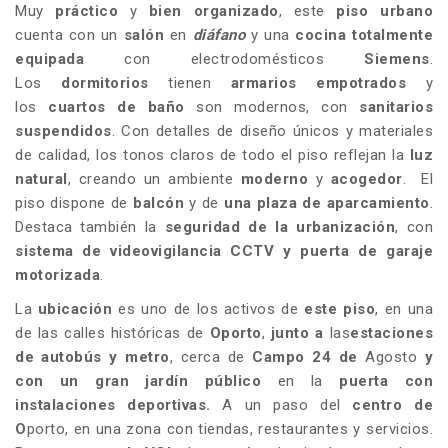
Muy
práctico
y
bien organizado
, este
piso
urbano
cuenta con un
salón
en
diáfano
y una
cocina totalmente
equipada
con electrodomésticos
Siemens
.
Los
dormitorios
tienen
armarios empotrados
y
los
cuartos de baño
son modernos, con
sanitarios
suspendidos
. Con detalles de diseño únicos y materiales
de calidad, los tonos claros de todo el piso reflejan la
luz
natural
, creando un ambiente
moderno
y
acogedor
. El
piso dispone de
balcón
y de
una plaza de aparcamiento
.
Destaca también la
seguridad de la urbanización
, con
sistema de
videovigilancia
CCTV y puerta de
garaje
motorizada
.
La
ubicación
es uno de los activos de
este piso
, en una
de las calles históricas de
Oporto
,
junto a
las
estaciones
de autobús
y
metro
, cerca de
Campo 24 de
Agosto
y
con un gran
jardín público
en la
puerta con
instalaciones deportivas.
A un paso del
centro de
O
porto, en una zona con tiendas, restaurantes y servicios.