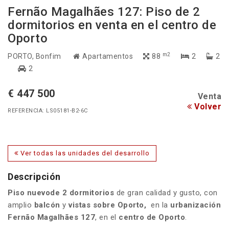
Fernão Magalhães 127: Piso de 2
dormitorios en venta en el centro de
Oporto
m2
PORTO
, Bonfim
Apartamentos
88
2
2
2
€ 447 500
Venta
Volver
REFERENCIA: LS05181-B2-6C
Ver todas las unidades del desarrollo
Descripción
Piso
nuevo
de 2 dormitorios
de gran calidad y gusto, con
amplio
balcón
y
vistas sobre Oporto,
en la
urbanización
Fernão Magalhães 127
, en el
centro de Oporto
.