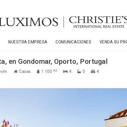
S
NUESTRA EMPRESA
COMUNICACIONES
VENDA SU PR
nta, en Gondomar, Oporto, Portugal
m2
ovim
Casas
1 100
4
3
4