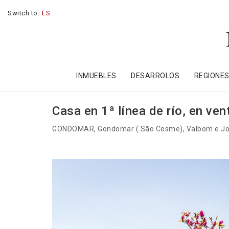
Switch to:
ES
INMUEBLES
DESARROLOS
REGIONE
Casa en 1ª línea de río, en ve
GONDOMAR
, Gondomar ( São Cosme), Valbom e J