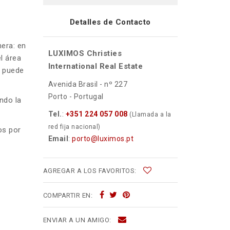
Detalles de Contacto
nera: en
LUXIMOS Christies
l área
International Real Estate
e puede
Avenida Brasil - nº 227
Porto - Portugal
ndo la
Tel.
:
+351 224 057 008
(Llamada a la
red fija nacional)
os por
Email
:
porto@luximos.pt
AGREGAR A LOS FAVORITOS:
COMPARTIR EN:
ENVIAR A UN AMIGO: