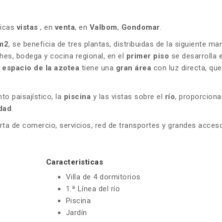
ficas
vistas
, en
venta
, en
Valbom
,
Gondomar
.
0m2
, se beneficia de tres plantas, distribuidas de la siguiente ma
hes, bodega y cocina regional, en el
primer piso
se desarrolla e
espacio de la azotea
tiene una
gran área
con luz directa, qu
o paisajístico, la
piscina
y las vistas sobre el
río
, proporciona
dad
.
erta de comercio, servicios, red de transportes y grandes acces
Caracteristicas
Villa de 4 dormitorios
1.ª Línea del río
Piscina
Jardín