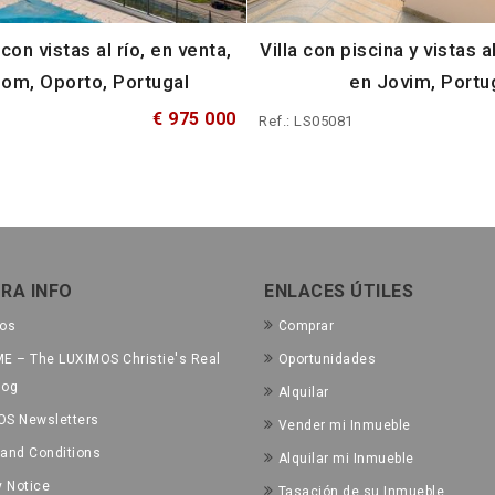
 con vistas al río, en venta,
Villa con piscina y vistas a
bom, Oporto, Portugal
en Jovim, Portu
€ 975 000
Ref.: LS05081
RA INFO
ENLACES ÚTILES
tos
Comprar
E – The LUXIMOS Christie's Real
Oportunidades
log
Alquilar
OS Newsletters
Vender mi Inmueble
and Conditions
Alquilar mi Inmueble
y Notice
Tasación de su Inmueble