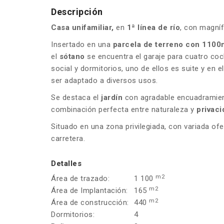
Descripción
Casa unifamiliar,
en
1ª línea de río
, con magní
Insertado en una
parcela de terreno con 110
el
sótano
se encuentra el garaje para cuatro coc
social y dormitorios, uno de ellos es suite y en el
ser adaptado a diversos usos.
Se destaca el
jardín
con agradable encuadramient
combinación perfecta entre naturaleza y
privaci
Situado en una zona privilegiada, con variada of
carretera.
Detalles
m2
Área de trazado:
1 100
m2
Área de Implantación:
165
m2
Área de construcción:
440
Dormitorios:
4