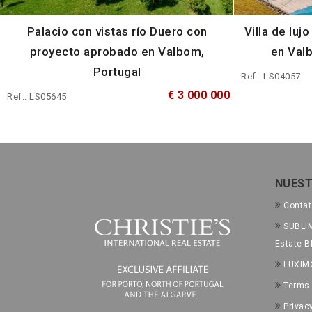
Palacio con vistas río Duero con
Villa de lujo
proyecto aprobado en Valbom,
en Val
Portugal
Ref.: LS04057
€ 3 000 000
Ref.: LS05645
NUEST
Conta
SUBLIM
Estate B
LUXIM
Terms 
Privac