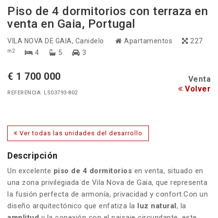
Piso de 4 dormitorios con terraza en
venta en Gaia, Portugal
VILA NOVA DE GAIA
, Canidelo
Apartamentos
227
m2
4
5
3
€ 1 700 000
Venta
Volver
REFERENCIA: LS03793-802
Ver todas las unidades del desarrollo
Descripción
Un excelente
piso de 4 dormitorios
en venta, situado en
una zona privilegiada de Vila Nova de Gaia, que representa
la fusión perfecta de armonía, privacidad y confort.Con un
diseño arquitectónico que enfatiza la
luz natural
, la
amplitud
y la conexión con el paisaje circundante, este