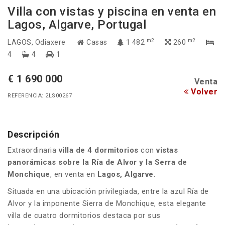
Villa con vistas y piscina en venta en
Lagos, Algarve, Portugal
m2
m2
LAGOS
, Odiaxere
Casas
1 482
260
4
4
1
€ 1 690 000
Venta
Volver
REFERENCIA: 2LS00267
Descripción
Extraordinaria
villa de 4 dormitorios
con
vistas
panorámicas sobre la Ría de Alvor y la Serra de
Monchique
, en venta en
Lagos, Algarve
.
Situada en una ubicación privilegiada, entre la azul Ría de
Alvor y la imponente Sierra de Monchique, esta elegante
villa de cuatro dormitorios destaca por sus