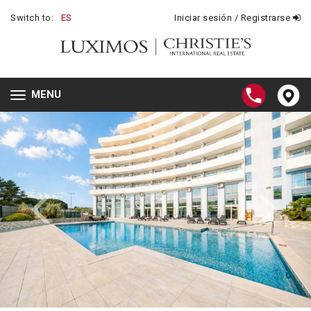
Switch to:
ES
Iniciar sesión / Registrarse
MENU
Toggle
navigation