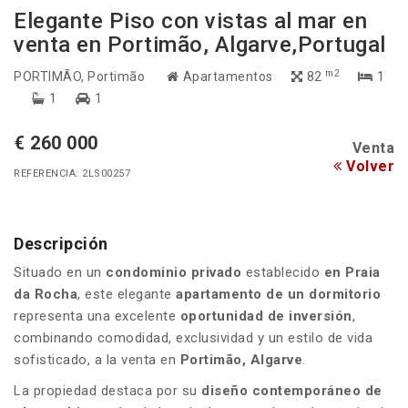
Elegante Piso con vistas al mar en
venta en Portimão, Algarve,Portugal
m2
PORTIMÃO
, Portimão
Apartamentos
82
1
1
1
€ 260 000
Venta
Volver
REFERENCIA: 2LS00257
Descripción
Situado en un
condominio privado
establecido
en Praia
da Rocha
, este elegante
apartamento de un dormitorio
representa una excelente
oportunidad de inversión
,
combinando comodidad, exclusividad y un estilo de vida
sofisticado, a la venta en
Portimão, Algarve
.
La propiedad destaca por su
diseño contemporáneo de