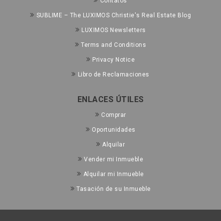
Contatos
SUBLIME – The LUXIMOS Christie's Real Estate Blog
LUXIMOS Newsletters
Terms and Conditions
Privacy Notice
Libro de Reclamaciones
ENLACES ÚTILES
Comprar
Oportunidades
Alquilar
Vender mi Inmueble
Alquilar mi Inmueble
Tasación de su Inmueble