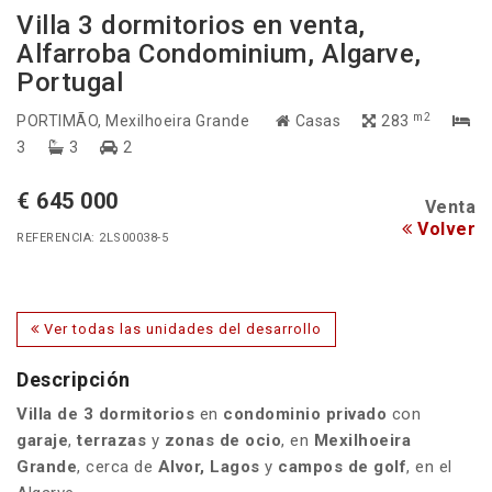
Villa 3 dormitorios en venta,
Alfarroba Condominium, Algarve,
Portugal
m2
PORTIMÃO
, Mexilhoeira Grande
Casas
283
3
3
2
€ 645 000
Venta
Volver
REFERENCIA: 2LS00038-5
Ver todas las unidades del desarrollo
Descripción
Villa de 3 dormitorios
en
condominio privado
con
garaje
,
terrazas
y
zonas de ocio
, en
Mexilhoeira
Grande
, cerca de
Alvor, Lagos
y
campos de golf
, en el