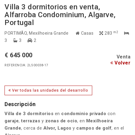
Villa 3 dormitorios en venta,
Alfarroba Condominium, Algarve,
Portugal
m2
PORTIMÃO
, Mexilhoeira Grande
Casas
283
3
3
2
€ 645 000
Venta
Volver
REFERENCIA: 2LS00038-17
Ver todas las unidades del desarrollo
Descripción
Villa de 3 dormitorios
en
condominio privado
con
garaje
,
terrazas
y
zonas de ocio
, en
Mexilhoeira
Grande
, cerca de
Alvor, Lagos
y
campos de golf
, en el