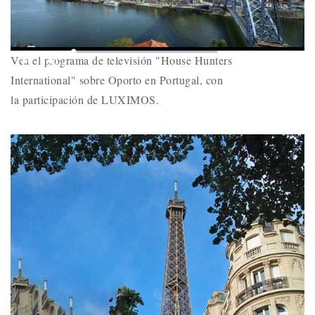
Play
Mute
Loaded
:
Picture-
Fullscr
Vea el programa de televisión "House Hunters
0%
Remaining
-
-:-
in-
Picture
International" sobre Oporto en Portugal, con
Time
la participación de LUXIMOS.