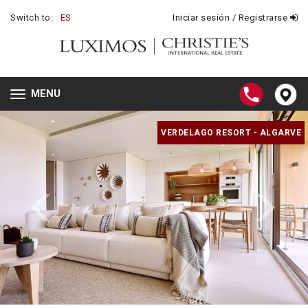
Switch to:
ES
Iniciar sesión / Registrarse
MENU
Toggle
navigation
VERDELAGO RESORT - ALGARVE