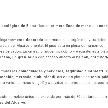
 ecológico de 5
estrellas en
primera línea de mar
con
acces
legantemente decorado
con materiales orgánicos y tradiciona
paisaje del Algarve oriental. El piso está en plena comunión con l
nes privados
. En un estilo moderno, sobrio y elegante, este pis
icana, un gran salón
con acceso directo al
balcón
,
dormitori
e todas las
comodidades
y
servicios
,
seguridad
e
infraestru
cepción
,
mercado
,
club infantil
, así como pistas de
tenis
,
pá
rará varios campos de golf y actividades como pesca, paseos e
 este complejo único se extiende por más de 80 hectáreas, con
nes
del Algarve
.