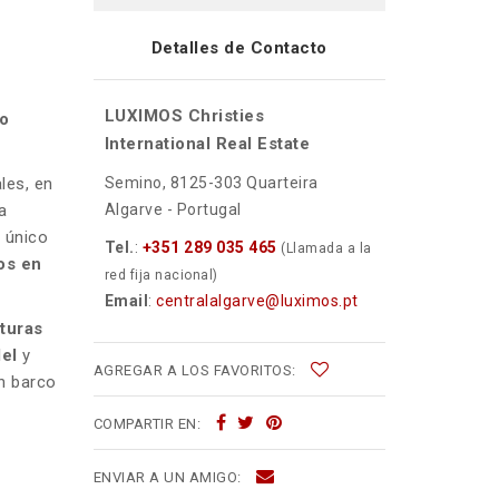
Detalles de Contacto
LUXIMOS Christies
o
International Real Estate
Semino, 8125-303 Quarteira
les, en
Algarve - Portugal
a
o único
Tel.
:
+351 289 035 465
(Llamada a la
os en
red fija nacional)
Email
:
centralalgarve@luximos.pt
cturas
del
y
AGREGAR A LOS FAVORITOS:
n barco
COMPARTIR EN:
ENVIAR A UN AMIGO: