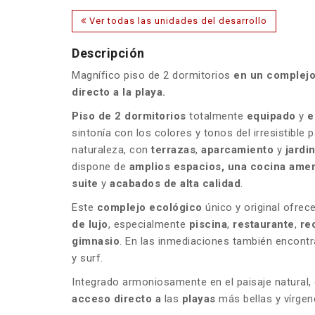
Ver todas las unidades del desarrollo
Descripción
Magnífico piso de 2 dormitorios
en un complejo
directo a la playa.
Piso de 2 dormitorios
totalmente
equipado
y
e
sintonía con los colores y tonos del irresistible 
naturaleza, con
terrazas
,
aparcamiento
y
jardi
dispone de
amplios espacios, una cocina amer
suite
y
acabados de alta calidad
.
Este
complejo ecológico
único y original ofrec
de lujo
, especialmente
piscina
,
restaurante
,
re
gimnasio
. En las inmediaciones también encont
y surf.
Integrado armoniosamente en el paisaje natural,
acceso directo a
las
playas
más bellas y vírge