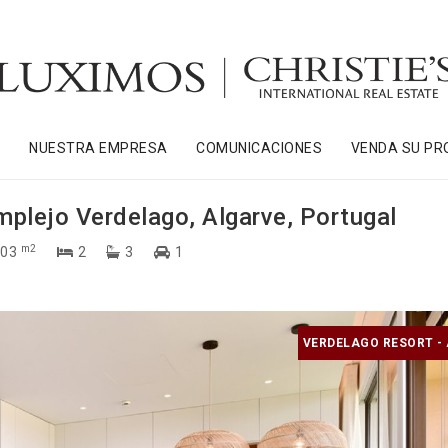
S
NUESTRA EMPRESA
COMUNICACIONES
VENDA SU PR
mplejo Verdelago, Algarve, Portugal
m2
03
2
3
1
VERDELAGO RESORT -