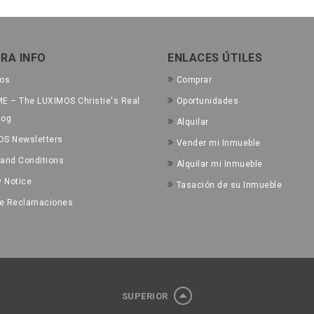
RA INFO
ENLACES ÚTILES
tos
Comprar
E – The LUXIMOS Christie's Real
Oportunidades
log
Alquilar
OS Newsletters
Vender mi Inmueble
and Conditions
Alquilar mi Inmueble
y Notice
Tasación de su Inmueble
de Reclamaciones
SUPERIOR