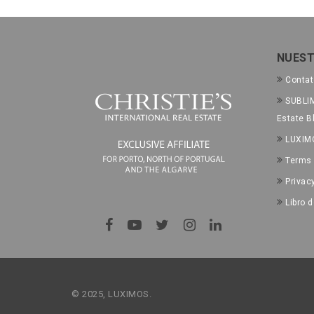
NUEST
Conta
SUBLIM
Estate B
LUXIM
Terms 
Privac
Libro 
© 2025, LUXIMOS.