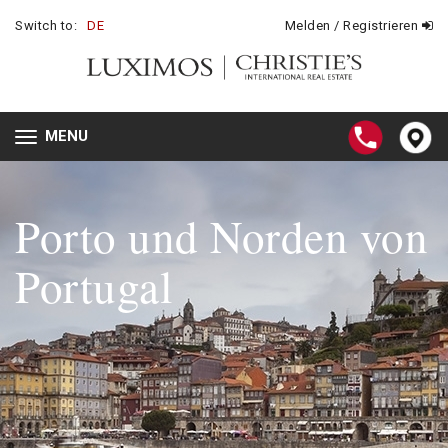
Switch to:
DE
Melden / Registrieren
MENU
Toggle
navigation
Porto und Norden
von
Portugal