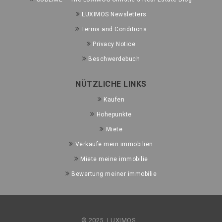
LUXIMOS Newsletters
Terms and Conditions
Privacy Notice
Beschwerdebuch
NÜTZLICHE LINKS
Kaufen
Hohepunkte
Miete
Verkaufe mein immobilien
Miete meine immobilie
Bewertung meiner immobilie
© 2025, LUXIMOS.