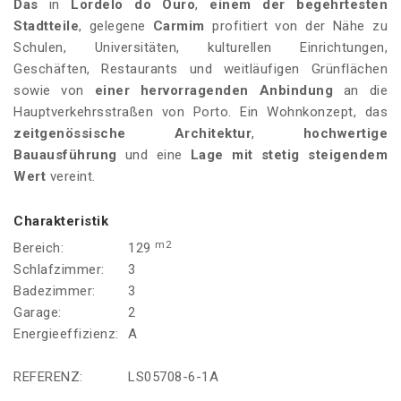
Das
in
Lordelo do Ouro
,
einem der begehrtesten
Stadtteile
, gelegene
Carmim
profitiert von der Nähe zu
Schulen, Universitäten, kulturellen Einrichtungen,
Geschäften, Restaurants und weitläufigen Grünflächen
sowie von
einer hervorragenden Anbindung
an die
Hauptverkehrsstraßen von Porto. Ein Wohnkonzept, das
zeitgenössische Architektur
,
hochwertige
Bauausführung
und eine
Lage mit stetig steigendem
Wert
vereint.
Charakteristik
m2
Bereich:
129
Schlafzimmer:
3
Badezimmer:
3
Garage:
2
Energieeffizienz:
A
REFERENZ:
LS05708-6-1A