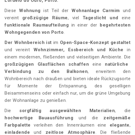
Lordelo do Ouro, Porto.
Diese
Wohnung
ist Teil der
Wohnanlage
Carmim
und
vereint
großzügige Räume
, viel
Tageslicht und
eine
funktionale Raumaufteilung
in einer der
begehrtesten
Wohngegenden von Porto
.
Der Wohnbereich ist
im
Open-Space-Konzept
gestaltet
und vereint
Wohnzimmer, Essbereich und Küche
in
einem modernen, fließenden und vielseitigen Ambiente. Die
großzügigen Glasflächen schaffen
eine
natürliche
Verbindung zu den Balkonen
, erweitern den
Wohnbereich nach draußen und bieten ideale Rückzugsorte
für Momente der Entspannung, des geselligen
Beisammenseins oder einfach nur, um die grüne Umgebung
der Wohnanlage zu genießen.
Die
sorgfältig ausgewählten Materialien
, die
hochwertige Bauausführung
und die
zeitgemäße
Farbpalette
verleihen den Innenräumen eine
elegante
,
einladende
und
zeitlose
Atmosphäre
. Die fließende