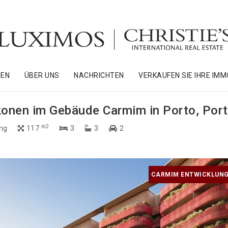
NEN
ÜBER UNS
NACHRICHTEN
VERKAUFEN SIE IHRE IMM
onen im Gebäude Carmim in Porto, Port
m2
ng
117
3
3
2
CARMIM ENTWICKLUNG