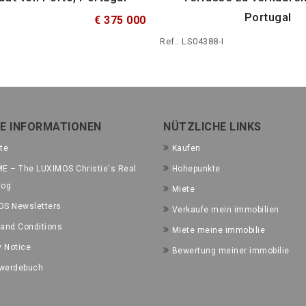
Portugal
€ 375 000
Ref.: LS04388-I
E INFORMATIONEN
NÜTZLICHE LINKS
te
Kaufen
E – The LUXIMOS Christie's Real
Hohepunkte
log
Miete
OS Newsletters
Verkaufe mein immobilien
and Conditions
Miete meine immobilie
y Notice
Bewertung meiner immobilie
werdebuch