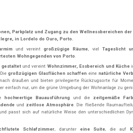
nen, Parkplatz und Zugang zu den Wellnessbereichen der
gre, in Lordelo do Ouro, Porto.
armim
und vereint
großzügige Räume
, viel
Tageslicht 
rtesten Wohngegenden von Porto
.
gestaltet
und vereint
Wohnzimmer, Essbereich und Küche
i
 Die
großzügigen Glasflächen schaffen
eine
natürliche Ver
nach draußen und bieten privilegierte Rückzugsorte für Mom
er einfach nur, um die grüne Umgebung der Wohnanlage zu geni
ie
hochwertige Bauausführung
und die
zeitgemäße Farb
adende
und
zeitlose
Atmosphäre
. Die fließende Raumaufteil
nd passt sich auf natürliche Weise den unterschiedlichen D
rchflutete Schlafzimmer
, darunter
eine Suite
, die auf
K