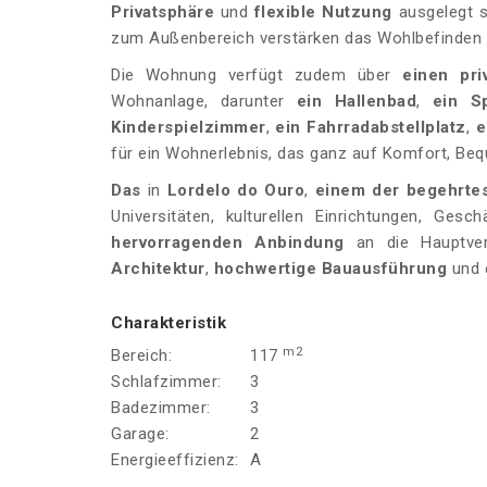
Privatsphäre
und
flexible Nutzung
ausgelegt si
zum Außenbereich verstärken das Wohlbefinden
Die Wohnung verfügt zudem über
einen pri
Wohnanlage, darunter
ein Hallenbad
,
ein S
Kinderspielzimmer
,
ein Fahrradabstellplatz
,
e
für ein Wohnerlebnis, das ganz auf Komfort, Beq
Das
in
Lordelo do Ouro
,
einem der begehrtes
Universitäten, kulturellen Einrichtungen, Ge
hervorragenden Anbindung
an die Hauptver
Architektur
,
hochwertige Bauausführung
und 
Charakteristik
m2
Bereich:
117
Schlafzimmer:
3
Badezimmer:
3
Garage:
2
Energieeffizienz:
A