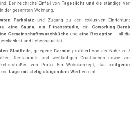
nd. Der reichliche Einfall von
Tageslicht und
die ständige Ve
 in der gesamten Wohnung.
vaten Parkplatz
und Zugang zu den exklusiven Einrichtun
pa
,
eine Sauna
,
ein Fitnessstudio
, ein
Coworking-Berei
ine Gemeinschaftswaschküche
und
eine Rezeption
– all di
uemlichkeit und Lebensqualität.
ten Stadtteile
, gelegene
Carmim
profitiert von der Nähe zu 
schäften, Restaurants und weitläufigen Grünflächen sowie v
kehrsstraßen von Porto. Ein Wohnkonzept, das
zeitgenö
eine
Lage mit stetig steigendem Wert
vereint.