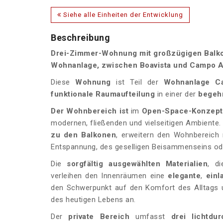
Siehe alle Einheiten der Entwicklung
Beschreibung
Drei-Zimmer-Wohnung mit großzügigen Balko
Wohnanlage, zwischen Boavista und Campo Ale
Diese
Wohnung
ist Teil der
Wohnanlage
C
funktionale Raumaufteilung
in einer der
begeh
Der Wohnbereich ist
im
Open-Space-Konzept
modernen, fließenden und vielseitigen Ambiente.
zu den Balkonen
, erweitern den Wohnbereich 
Entspannung, des geselligen Beisammenseins od
Die
sorgfältig ausgewählten Materialien
, d
verleihen den Innenräumen eine
elegante
,
einl
den Schwerpunkt auf den Komfort des Alltags u
des heutigen Lebens an.
Der
private Bereich
umfasst
drei lichtdu