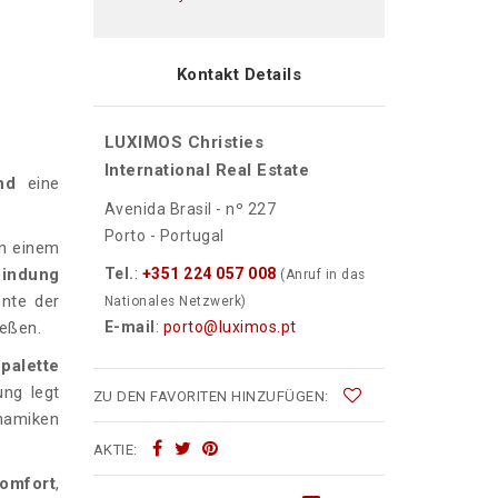
Kontakt Details
LUXIMOS Christies
International Real Estate
und
eine
Avenida Brasil - nº 227
Porto - Portugal
n einem
bindung
Tel.
:
+351 224 057 008
(Anruf in das
ente der
Nationales Netzwerk)
eßen.
E-mail
:
porto@luximos.pt
palette
ung legt
ZU DEN FAVORITEN HINZUFÜGEN:
ynamiken
AKTIE:
omfort
,