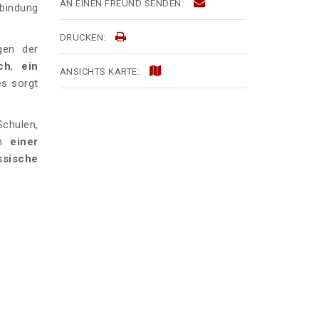
AN EINEN FREUND SENDEN:
rbindung
DRUCKEN:
gen der
ch
,
ein
ANSICHTS KARTE:
es sorgt
Schulen,
on
einer
ssische