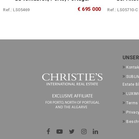
€ 695 000
Ref.: LS05469
Ref.: LS05710-C
UNSER
Kontak
SUBLIM
Estate B
LUXIM
Terms 
Privac
Besch