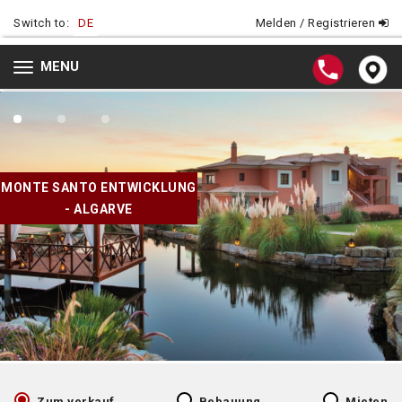
Switch to:
DE
Melden / Registrieren
MENU
Toggle
navigation
MONTE SANTO ENTWICKLUNG
- ALGARVE
Zum verkauf
Bebauung
Mieten