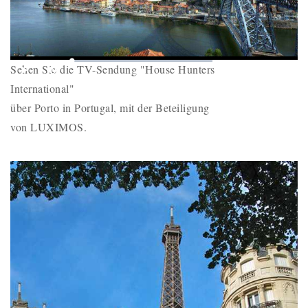
Play
Mute
Loaded
:
Picture-
Fullscr
Sehen Sie die TV-Sendung "House Hunters
0%
Remaining
-
-:-
in-
Picture
International"
Time
über Porto in Portugal, mit der Beteiligung
von LUXIMOS.