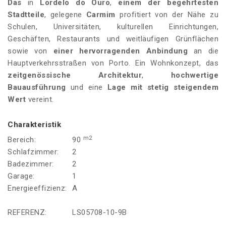
Das
in
Lordelo do Ouro
,
einem der begehrtesten
Stadtteile
, gelegene
Carmim
profitiert von der Nähe zu
Schulen, Universitäten, kulturellen Einrichtungen,
Geschäften, Restaurants und weitläufigen Grünflächen
sowie von
einer hervorragenden Anbindung
an die
Hauptverkehrsstraßen von Porto. Ein Wohnkonzept, das
zeitgenössische Architektur
,
hochwertige
Bauausführung
und eine
Lage mit stetig steigendem
Wert
vereint.
Charakteristik
m2
Bereich:
90
Schlafzimmer:
2
Badezimmer:
2
Garage:
1
Energieeffizienz:
A
REFERENZ:
LS05708-10-9B