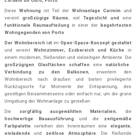
Lordelo do Ouro, Porto.
Diese
Wohnung
ist Teil der
Wohnanlage
Carmim
und
vereint
großzügige Räume
, viel
Tageslicht und
eine
funktionale Raumaufteilung
in einer der
begehrtesten
Wohngegenden von Porto
.
Der Wohnbereich ist
im
Open-Space-Konzept
gestaltet
und vereint
Wohnzimmer, Essbereich und Küche
in
einem modernen, fließenden und vielseitigen Ambiente. Die
großzügigen Glasflächen schaffen
eine
natürliche
Verbindung zu den Balkonen
, erweitern den
Wohnbereich nach draußen und bieten privilegierte
Rückzugsorte für Momente der Entspannung, des
geselligen Beisammenseins oder einfach nur, um die grüne
Umgebung der Wohnanlage zu genießen.
Die
sorgfältig ausgewählten Materialien
, die
hochwertige Bauausführung
und die
zeitgemäße
Farbpalette
verleihen den Innenräumen eine
elegante
,
einladende
und
zeitlose
Atmosphäre
. Die fließende