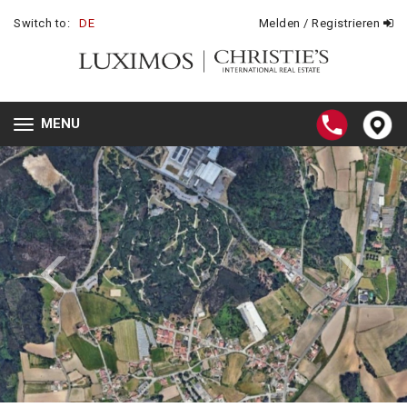
Switch to:
DE
Melden / Registrieren
MENU
Toggle
navigation