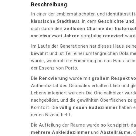
Beschreibung
In einer der emblematischsten und identitätsstif
klassische Stadthaus
, in dem
Geschichte und 
sich durch den
zeitlosen Charme der historisc
vor etwa zwei Jahren
sorgfältig
renoviert
wurd
Im Laufe der Generationen hat dieses Haus sein
bewahrt und ist Teil einer umfangreichen Dokume
wurde, wodurch die Erinnerung an das Haus selbst
der Essenz von Porto.
Die
Renovierung
wurde mit
großem Respekt vo
Authentizität des Gebäudes erhalten blieb und g
Lebens integriert wurden. Die Originalhölzer wurd
nachgebildet, und die gewählten Oberflächen ze
Komfort. Die
völlig neuen Badezimmer
haben ei
neues Niveau hebt.
Die Aufteilung der Räume wurde so konzipiert, dass
mehrere Ankleidezimmer
und
Abstellräume
, 