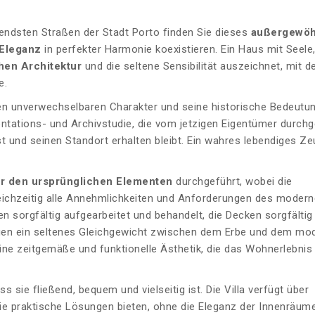
tendsten Straßen der Stadt Porto finden Sie dieses
außergewöh
Eleganz
in perfekter Harmonie koexistieren. Ein Haus mit Seele
hen Architektur
und die seltene Sensibilität auszeichnet, mit d
e.
en unverwechselbaren Charakter und seine historische Bedeutu
ntations- und Archivstudie, die vom jetzigen Eigentümer durchg
 und seinen Standort erhalten bleibt. Ein wahres lebendiges Ze
r den ursprünglichen Elementen
durchgeführt, wobei die
leichzeitig alle Annehmlichkeiten und Anforderungen des moder
en sorgfältig aufgearbeitet und behandelt, die Decken sorgfältig
igen ein seltenes Gleichgewicht zwischen dem Erbe und dem mo
ne zeitgemäße und funktionelle Ästhetik, die das Wohnerlebnis 
 sie fließend, bequem und vielseitig ist. Die Villa verfügt über
die praktische Lösungen bieten, ohne die Eleganz der Innenräum