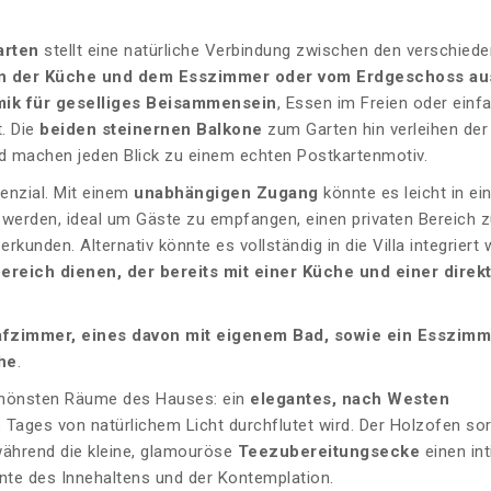
arten
stellt eine natürliche Verbindung zwischen den verschied
n der Küche und dem Esszimmer oder vom Erdgeschoss au
mik für geselliges Beisammensein
, Essen im Freien oder einf
. Die
beiden steinernen Balkone
zum Garten hin verleihen der
 machen jeden Blick zu einem echten Postkartenmotiv.
enzial. Mit einem
unabhängigen Zugang
könnte es leicht in ei
rden, ideal um Gäste zu empfangen, einen privaten Bereich z
rkunden. Alternativ könnte es vollständig in die Villa integriert
bereich dienen, der bereits mit einer Küche und einer direk
afzimmer, eines davon mit eigenem Bad, sowie ein
Esszimm
he
.
schönsten Räume des Hauses: ein
elegantes, nach Westen
 Tages von natürlichem Licht durchflutet wird. Der Holzofen sor
während die kleine, glamouröse
Teezubereitungsecke
einen in
ente des Innehaltens und der Kontemplation.