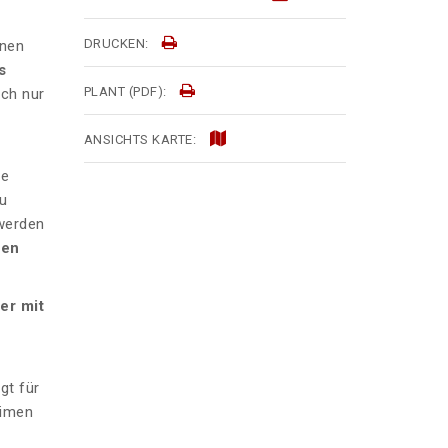
DRUCKEN:
enen
s
PLANT (PDF):
ach nur
ANSICHTS KARTE:
ne
u
 werden
ten
er mit
gt für
timen