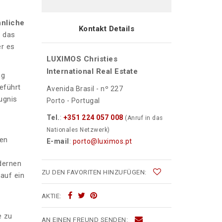
nliche
Kontakt Details
, das
er es
LUXIMOS Christies
International Real Estate
ng
eführt
Avenida Brasil - nº 227
ugnis
Porto - Portugal
Tel.
:
+351 224 057 008
(Anruf in das
Nationales Netzwerk)
nen
E-mail
:
porto@luximos.pt
dernen
ZU DEN FAVORITEN HINZUFÜGEN:
auf ein
AKTIE:
e zu
AN EINEN FREUND SENDEN: