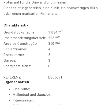
Potenzial für die Umwandlung in einen
Dienstleistungsbereich, eine Klinik, ein hochwertiges Büro
oder einen markanten Firmensitz.
Charakteristik
m2
Grundstücksfläche:
1 084
m2
Implementierungsbereich:
205
m2
Área de Construção:
350
Schlafzimmer:
4
Badezimmer:
5
Garage:
3
Energieeffizienz:
D
REFERENZ:
LS05671
Eigenschaften
Eine Suite;
Hallenbad und Jacuzzi;
Fitnessraum;