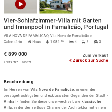
Vier-Schlafzimmer-Villa mit Garten
und Innenpool in Famalicão, Portugal
VILA NOVA DE FAMALICÃO
, Vila Nova de Famalicão e
m2
Calendário
Haus
1 084
4
5
3
€ 899 000
Zum verkauf
Zurück zur Suche
REFERENZ: LS05671
Beschreibung
Im Herzen von
Vila Nova de Famalicão
, in einer der
prestigeträchtigsten und exklusivsten Gegenden der Stadt -
Vinhal
- finden Sie diese unverwechselbare
klassische
Villa
, in der der zeitlose Charme der Architektur mit einem