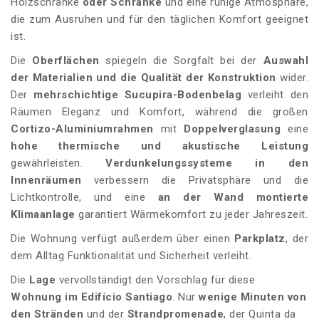
Holzschränke
oder Schränke
und eine ruhige Atmosphäre,
die zum Ausruhen und für den täglichen Komfort geeignet
ist.
Die
Oberflächen
spiegeln die Sorgfalt bei der
Auswahl
der Materialien und die Qualität der Konstruktion
wider.
Der
mehrschichtige Sucupira-Bodenbelag
verleiht den
Räumen Eleganz und Komfort, während die großen
Cortizo-Aluminiumrahmen
mit
Doppelverglasung
eine
hohe thermische und akustische Leistung
gewährleisten.
Verdunkelungssysteme in den
Innenräumen
verbessern die Privatsphäre und die
Lichtkontrolle, und eine
an der Wand montierte
Klimaanlage
garantiert Wärmekomfort zu jeder Jahreszeit.
Die Wohnung verfügt außerdem über einen
Parkplatz
, der
dem Alltag Funktionalität und Sicherheit verleiht.
Die
Lage
vervollständigt den Vorschlag für diese
Wohnung im Edifício Santiago
. Nur
wenige Minuten von
den Stränden
und der
Strandpromenade
, der Quinta da