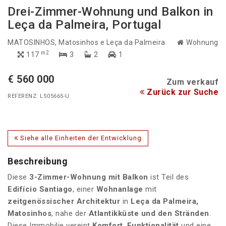
Drei-Zimmer-Wohnung und Balkon in
Leça da Palmeira, Portugal
MATOSINHOS
, Matosinhos e Leça da Palmeira
Wohnung
m2
117
3
2
1
€ 560 000
Zum verkauf
Zurück zur Suche
REFERENZ: LS05665-U
Siehe alle Einheiten der Entwicklung
Beschreibung
Diese
3-Zimmer-Wohnung mit Balkon
ist Teil des
Edifício Santiago
, einer
Wohnanlage
mit
zeitgenössischer Architektur
in
Leça da Palmeira,
Matosinhos
, nahe der
Atlantikküste und den Stränden
.
Diese Immobilie vereint
Komfort
,
Funktionalität
und eine