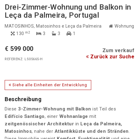
Drei-Zimmer-Wohnung und Balkon in
Leça da Palmeira, Portugal
MATOSINHOS
, Matosinhos e Leça da Palmeira
Wohnung
m2
130
3
3
1
€ 599 000
Zum verkauf
Zurück zur Suche
REFERENZ: LS05665-H
Siehe alle Einheiten der Entwicklung
Beschreibung
Diese
3-Zimmer-Wohnung mit Balkon
ist Teil des
Edifício Santiago
, einer
Wohnanlage
mit
zeitgenössischer Architektur
in
Leça da Palmeira,
Matosinhos
, nahe der
Atlantikküste und den Stränden
.
Diese Immobilie vereint
Komfort
,
Funktionalität
und eine