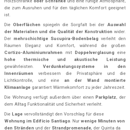
Holzschränke
oder Schränke
und eine ruhige Atmosphäre,
die zum Ausruhen und für den täglichen Komfort geeignet
ist.
Die
Oberflächen
spiegeln die Sorgfalt bei der
Auswahl
der Materialien und die Qualität der Konstruktion
wider.
Der
mehrschichtige Sucupira-Bodenbelag
verleiht den
Räumen Eleganz und Komfort, während die großen
Cortizo-Aluminiumrahmen
mit
Doppelverglasung
eine
hohe thermische und akustische Leistung
gewährleisten.
Verdunkelungssysteme in den
Innenräumen
verbessern die Privatsphäre und die
Lichtkontrolle, und eine
an der Wand montierte
Klimaanlage
garantiert Wärmekomfort zu jeder Jahreszeit.
Die Wohnung verfügt außerdem über einen
Parkplatz
, der
dem Alltag Funktionalität und Sicherheit verleiht.
Die
Lage
vervollständigt den Vorschlag für diese
Wohnung im Edifício Santiago
. Nur
wenige Minuten von
den Stränden
und der
Strandpromenade
, der Quinta da