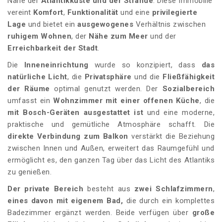
Nähe der
Atlantikküste und der Strände
. Diese Immobilie
vereint
Komfort
,
Funktionalität
und eine
privilegierte
Lage
und bietet ein
ausgewogenes
Verhältnis zwischen
ruhigem Wohnen
, der
Nähe zum Meer
und der
Erreichbarkeit der Stadt
.
Die
Inneneinrichtung
wurde so konzipiert, dass
das
natürliche Licht
, die
Privatsphäre
und die
Fließfähigkeit
der Räume
optimal genutzt werden. Der
Sozialbereich
umfasst ein
Wohnzimmer mit einer offenen Küche
, die
mit Bosch-Geräten ausgestattet ist
und eine moderne,
praktische und gemütliche Atmosphäre schafft. Die
direkte Verbindung zum Balkon
verstärkt die Beziehung
zwischen Innen und Außen, erweitert das Raumgefühl und
ermöglicht es, den ganzen Tag über das Licht des Atlantiks
zu genießen.
Der private Bereich
besteht aus
zwei Schlafzimmern
,
eines davon mit eigenem Bad,
die durch ein komplettes
Badezimmer ergänzt werden. Beide verfügen über
große