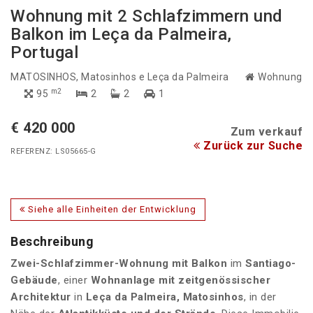
Wohnung mit 2 Schlafzimmern und
Balkon im Leça da Palmeira,
Portugal
MATOSINHOS
, Matosinhos e Leça da Palmeira
Wohnung
m2
95
2
2
1
€ 420 000
Zum verkauf
Zurück zur Suche
REFERENZ: LS05665-G
Siehe alle Einheiten der Entwicklung
Beschreibung
Zwei-Schlafzimmer-Wohnung mit Balkon
im
Santiago-
Gebäude
, einer
Wohnanlage
mit zeitgenössischer
Architektur
in
Leça da Palmeira, Matosinhos
, in der