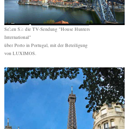
Play
Mute
Loaded
:
Picture-
Fullscr
Sehen Sie die TV-Sendung "House Hunters
0%
Remaining
-
-:-
in-
Picture
International"
Time
über Porto in Portugal, mit der Beteiligung
von LUXIMOS.