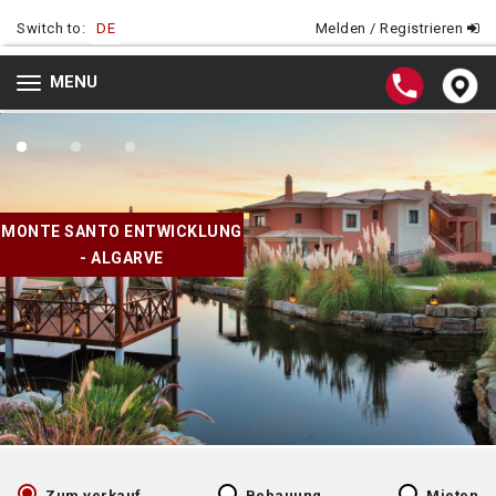
Switch to:
DE
Melden / Registrieren
MENU
Toggle
navigation
MONTE SANTO ENTWICKLUNG
- ALGARVE
Zum verkauf
Bebauung
Mieten