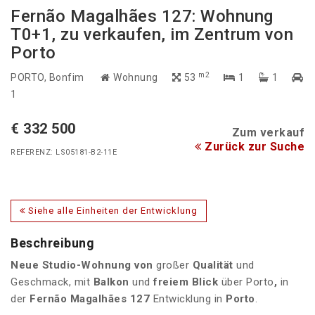
Fernão Magalhães 127: Wohnung
T0+1, zu verkaufen, im Zentrum von
Porto
m2
PORTO
, Bonfim
Wohnung
53
1
1
1
€ 332 500
Zum verkauf
Zurück zur Suche
REFERENZ: LS05181-B2-11E
Siehe alle Einheiten der Entwicklung
Beschreibung
Neue Studio-Wohnung von
großer
Qualität
und
Geschmack, mit
Balkon
und
freiem Blick
über Porto
,
in
der
Fernão Magalhães 127
Entwicklung in
Porto
.