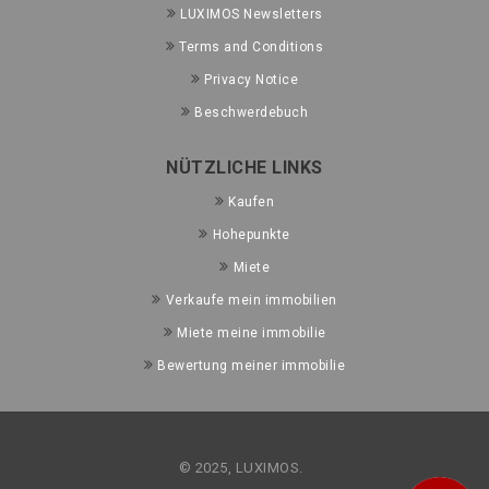
LUXIMOS Newsletters
Terms and Conditions
Privacy Notice
Beschwerdebuch
NÜTZLICHE LINKS
Kaufen
Hohepunkte
Miete
Verkaufe mein immobilien
Miete meine immobilie
Bewertung meiner immobilie
© 2025, LUXIMOS.