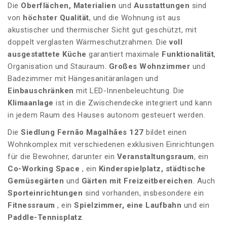
Die
Oberflächen, Materialien
und
Ausstattungen
sind
von
höchster Qualität
, und die Wohnung ist aus
akustischer und thermischer Sicht gut geschützt, mit
doppelt verglasten Wärmeschutzrahmen. Die
voll
ausgestattete Küche
garantiert maximale
Funktionalität
,
Organisation und Stauraum.
Großes Wohnzimmer
und
Badezimmer mit Hängesanitäranlagen und
Einbauschränken
mit LED-Innenbeleuchtung. Die
Klimaanlage
ist in die Zwischendecke integriert und kann
in jedem Raum des Hauses autonom gesteuert werden.
Die
Siedlung Fernão Magalhães 127
bildet einen
Wohnkomplex mit verschiedenen exklusiven Einrichtungen
für die Bewohner, darunter ein
Veranstaltungsraum
, ein
Co-Working Space
, ein
Kinderspielplatz, städtische
Gemüsegärten
und
Gärten mit Freizeitbereichen
. Auch
Sporteinrichtungen
sind vorhanden, insbesondere ein
Fitnessraum
, ein
Spielzimmer, eine
Laufbahn
und ein
Paddle-Tennisplatz
.