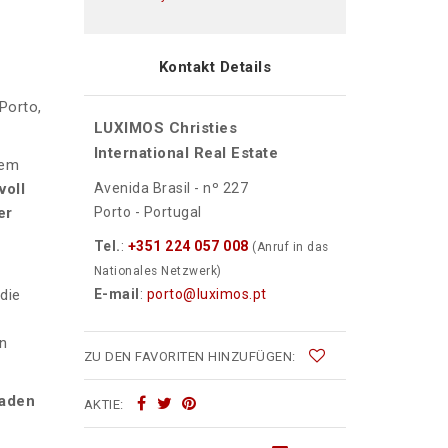
Kontakt Details
Porto,
LUXIMOS Christies
International Real Estate
nem
voll
Avenida Brasil - nº 227
er
Porto - Portugal
Tel.
:
+351 224 057 008
(Anruf in das
Nationales Netzwerk)
die
E-mail
:
porto@luximos.pt
in
ZU DEN FAVORITEN HINZUFÜGEN:
laden
AKTIE: