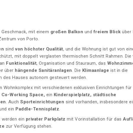
 Geschmack, mit einem
großen Balkon
und
freiem Blick
über 
 Zentrum von Porto.
en
sind
von höchster Qualität
, und die Wohnung ist gut von ei
hützt, mit doppelt verglasten thermischen Schnitt Rahmen. Die
 an
Funktionalität
, Organisation und Stauraum, das
Wohnzimm
er
über
hängende Sanitäranlagen
. Die
Klimaanlage
ist in die
um des Hauses autonom gesteuert werden.
en Wohnkomplex mit verschiedenen exklusiven Einrichtungen für 
n
Co-Working Space,
ein
Kinderspielplatz, städtische
hen
. Auch
Sporteinrichtungen
sind vorhanden, insbesondere e
und ein
Paddle-Tennisplatz
.
r werden ein
privater Parkplatz
mit Vorinstallation für das
Auf
ze
zur Verfügung stehen.