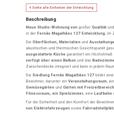
Siehe alle Einheiten der Entwicklung
Beschreibung
Neue Studio-Wohnung von
großer
Qualität
und
in der
Fernão Magalhães 127 Entwicklung
, im
Die
Oberflächen, Materialien
und
Ausstattung
akustischen und thermischen Gesichtspunkt gesc
ausgestattete Küche
garantiert ein Höchstmaß
verfügt über einen Balkon
und das
Badezimm
Zwischendecke integriert und kann in jedem Ra
Die
Siedlung Fernão Magalhães 127
bildet ein
Bewohner, darunter ein
Veranstaltungsraum
, ei
Gemüsegärten
und
Gärten mit Freizeitbereic
Fitnessraum, ein
Spielzimmer
, eine
Laufbahn
Für die Sicherheit und den Komfort der Bewohne
von Elektrofahrzeugen
sowie
Fahrradstellplät