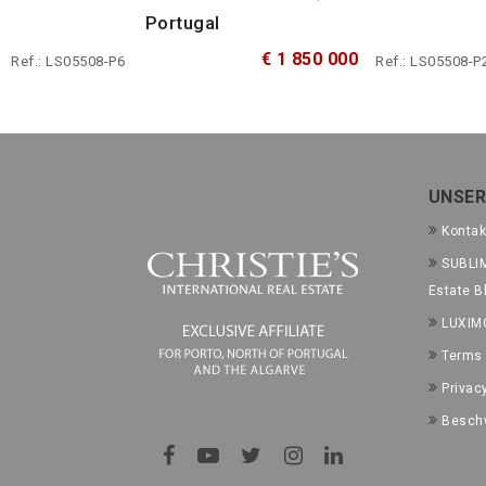
Portugal
€ 1 850 000
Ref.: LS05508-P6
Ref.: LS05508-P
UNSER
Kontak
SUBLIM
Estate B
LUXIM
Terms 
Privac
Besch