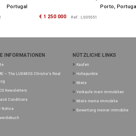
Portugal
Porto, Portuga
€ 1 250 000
2
Ref.: LS05551
E INFORMATIONEN
NÜTZLICHE LINKS
te
Kaufen
E – The LUXIMOS Christie's Real
Hohepunkte
log
Miete
OS Newsletters
Verkaufe mein immobilien
and Conditions
Miete meine immobilie
y Notice
Bewertung meiner immobilie
werdebuch