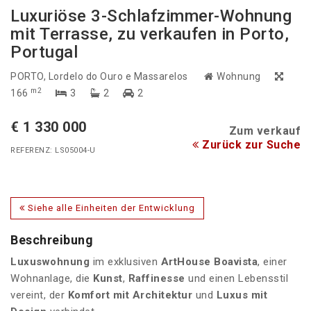
Luxuriöse 3-Schlafzimmer-Wohnung
mit Terrasse, zu verkaufen in Porto,
Portugal
PORTO
, Lordelo do Ouro e Massarelos
Wohnung
m2
166
3
2
2
€ 1 330 000
Zum verkauf
Zurück zur Suche
REFERENZ: LS05004-U
Siehe alle Einheiten der Entwicklung
Beschreibung
Luxuswohnung
im exklusiven
ArtHouse Boavista
, einer
Wohnanlage, die
Kunst
,
Raffinesse
und einen Lebensstil
vereint, der
Komfort mit Architektur
und
Luxus mit