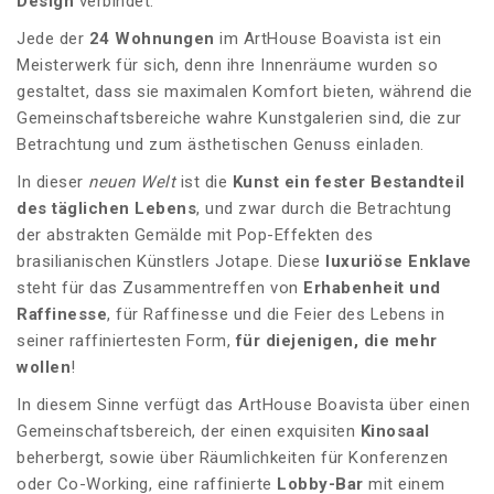
Design
verbindet.
Jede der
24 Wohnungen
im ArtHouse Boavista ist ein
Meisterwerk für sich, denn ihre Innenräume wurden so
gestaltet, dass sie maximalen Komfort bieten, während die
Gemeinschaftsbereiche wahre Kunstgalerien sind, die zur
Betrachtung und zum ästhetischen Genuss einladen.
In dieser
neuen Welt
ist die
Kunst ein fester Bestandteil
des täglichen Lebens
, und zwar durch die Betrachtung
der abstrakten Gemälde mit Pop-Effekten des
brasilianischen Künstlers Jotape. Diese
luxuriöse Enklave
steht für das Zusammentreffen von
Erhabenheit und
Raffinesse
, für Raffinesse und die Feier des Lebens in
seiner raffiniertesten Form,
für diejenigen, die mehr
wollen
!
In diesem Sinne verfügt das ArtHouse Boavista über einen
Gemeinschaftsbereich, der einen exquisiten
Kinosaal
beherbergt, sowie über Räumlichkeiten für Konferenzen
oder Co-Working, eine raffinierte
Lobby-Bar
mit einem