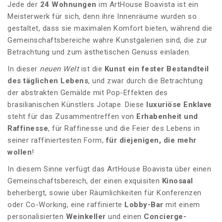
Jede der
24 Wohnungen
im ArtHouse Boavista ist ein
Meisterwerk für sich, denn ihre Innenräume wurden so
gestaltet, dass sie maximalen Komfort bieten, während die
Gemeinschaftsbereiche wahre Kunstgalerien sind, die zur
Betrachtung und zum ästhetischen Genuss einladen.
In dieser
neuen Welt
ist die
Kunst ein fester Bestandteil
des täglichen Lebens
, und zwar durch die Betrachtung
der abstrakten Gemälde mit Pop-Effekten des
brasilianischen Künstlers Jotape. Diese
luxuriöse Enklave
steht für das Zusammentreffen von
Erhabenheit und
Raffinesse
, für Raffinesse und die Feier des Lebens in
seiner raffiniertesten Form,
für diejenigen, die mehr
wollen
!
In diesem Sinne verfügt das ArtHouse Boavista über einen
Gemeinschaftsbereich, der einen exquisiten
Kinosaal
beherbergt, sowie über Räumlichkeiten für Konferenzen
oder Co-Working, eine raffinierte
Lobby-Bar
mit einem
personalisierten
Weinkeller
und einen
Concierge-