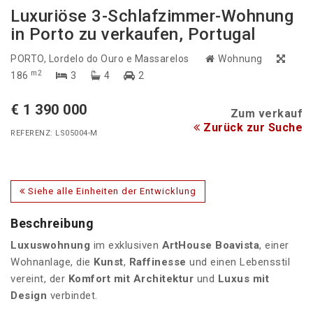
Luxuriöse 3-Schlafzimmer-Wohnung
in Porto zu verkaufen, Portugal
PORTO
, Lordelo do Ouro e Massarelos
Wohnung
m2
186
3
4
2
€ 1 390 000
Zum verkauf
Zurück zur Suche
REFERENZ: LS05004-M
Siehe alle Einheiten der Entwicklung
Beschreibung
Luxuswohnung
im exklusiven
ArtHouse Boavista
, einer
Wohnanlage, die
Kunst
,
Raffinesse
und einen Lebensstil
vereint, der
Komfort mit Architektur
und
Luxus mit
Design
verbindet.