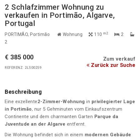
2 Schlafzimmer Wohnung zu
verkaufen in Portimão, Algarve,
Portugal
m2
PORTIMÃO
, Portimão
Wohnung
110
2
2
€ 385 000
Zum verkauf
Zurück zur Suche
REFERENZ: 2LS00259
Beschreibung
Eine exzellente
2-Zimmer-Wohnung
in
privilegierter Lage
in Portimão
, nur 5 Gehminuten vom Einkaufszentrum
Continente und dem charmanten Garten
Parque da
Juventude an der Algarve
entfernt.
Die Wohnung befindet sich in einem
modernen Gebäude