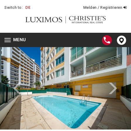
Switch to:
DE
Melden / Registrieren
MENU
Toggle
navigation