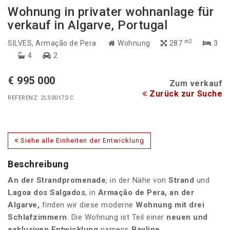
Wohnung in privater wohnanlage für
verkauf in Algarve, Portugal
m2
SILVES
, Armação de Pera
Wohnung
287
3
4
2
€ 995 000
Zum verkauf
Zurück zur Suche
REFERENZ: 2LS00172-C
Siehe alle Einheiten der Entwicklung
Beschreibung
An der Strandpromenade
, in der Nähe von
Strand
und
Lagoa dos Salgados
, in
Armação de Pera, an der
Algarve,
finden wir diese moderne
Wohnung mit drei
Schlafzimmern
. Die Wohnung ist Teil einer
neuen und
exklusiven Entwicklung
namens
Bayline
.